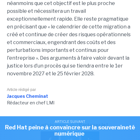
néanmoins que cet objectif est le plus proche
possible et nécessitera un travail
exceptionnellement rapide. Elle reste pragmatique
en précisant que « le calendrier de cette migration a
créé et continue de créer des risques opérationnels
et commerciaux, engendrant des coûts et des
perturbations importants et continus pour
l'entreprise ». Des arguments à faire valoir devant la
justice lors d’un procès qui se tiendra entre le 1er
novembre 2027 et le 25 février 2028.
Article rédigé par
Jacques Cheminat
Rédacteur en chef LMI
ARTICLE SUIVANT
Cet article vous a plu?
Partagez le !
Red Hat peine à convaincre sur la souveraineté
numérique