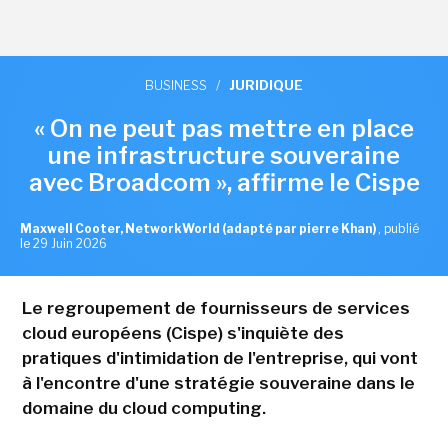
BUSINESS
/
JURIDIQUE
« On ne peut pas mettre en place
une infrastructure souveraine
avec Broadcom », affirme le Cispe
Maxwell Cooter, NetworkWorld (adapté par pierre Khan)
,
publié
le 29 Juin 2026
Le regroupement de fournisseurs de services
cloud européens (Cispe) s'inquiète des
pratiques d'intimidation de l'entreprise, qui vont
à l'encontre d'une stratégie souveraine dans le
domaine du cloud computing.