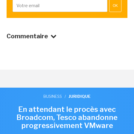
OK
Commentaire
BUSINESS
/
JURIDIQUE
En attendant le procès avec
Broadcom, Tesco abandonne
progressivement VMware