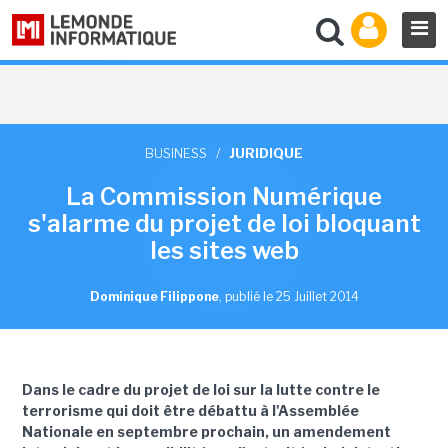
BUSINESS
/
JURIDIQUE
La Commission Numérique
s'alarme du projet de loi bloquant
les sites web
Dominique Filippone
,
publié le 25 Juillet 2014
Dans le cadre du projet de loi sur la lutte contre le
terrorisme qui doit être débattu à l'Assemblée
Nationale en septembre prochain, un amendement