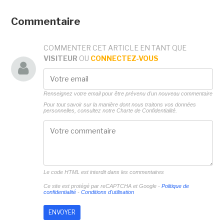
Commentaire
COMMENTER CET ARTICLE EN TANT QUE
VISITEUR
OU
CONNECTEZ-VOUS
Renseignez votre email pour être prévenu d'un nouveau commentaire
Pour tout savoir sur la manière dont nous traitons vos données
personnelles, consultez notre
Charte de Confidentialité.
Le code HTML est interdit dans les commentaires
Ce site est protégé par reCAPTCHA et Google -
Politique de
confidentialité
-
Conditions d'utilisation