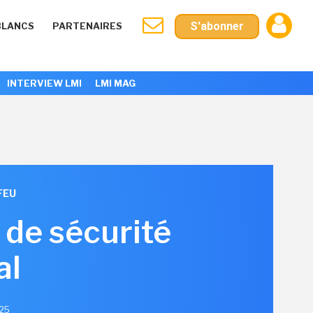
S'abonner
BLANCS
PARTENAIRES
INTERVIEW LMI
LMI MAG
FEU
 de sécurité
al
025