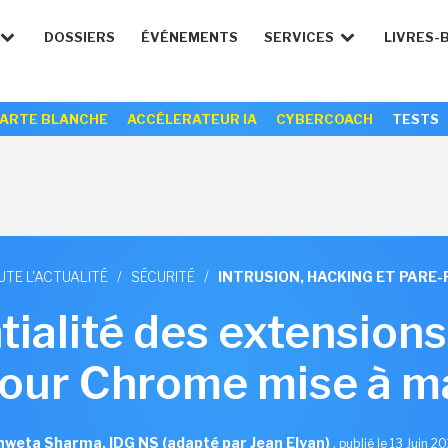
DOSSIERS
ÉVÉNEMENTS
SERVICES
LIVRES-
ARTE BLANCHE
ACCÉLERATEUR IA
CYBERCOACH
TESTS
UTE L'ACTUALITÉ
/
SÉCURITÉ
/
INTRUSION, HACKING ET PARE-
tialité des extensions
our Chrome mise à m
hweta Sharma, IDG NS (adapté par Jean Elyan)
,
publié le 13 Juin 2