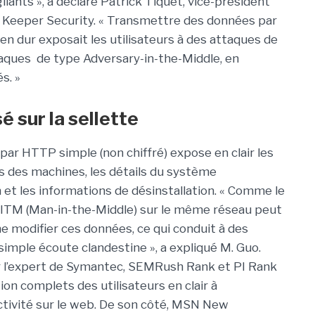
lants », a déclaré Patrick Tiquet, vice-président
ez Keeper Security. « Transmettre des données par
en dur exposait les utilisateurs à des attaques de
aques de type Adversary-in-the-Middle, en
s. »
 sur la sellette
ar HTTP simple (non chiffré) expose en clair les
ts des machines, les détails du système
on et les informations de désinstallation. « Comme le
t MITM (Man-in-the-Middle) sur le même réseau peut
e modifier ces données, ce qui conduit à des
imple écoute clandestine », a expliqué M. Guo.
 l’expert de Symantec, SEMRush Rank et PI Rank
n complets des utilisateurs en clair à
 activité sur le web. De son côté, MSN New