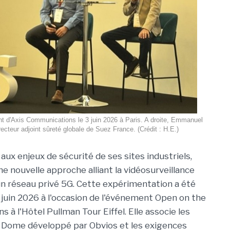
nt d'Axis Communications le 3 juin 2026 à Paris. A droite, Emmanuel
recteur adjoint sûreté globale de Suez France. (Crédit : H.E.)
aux enjeux de sécurité de ses sites industriels,
e nouvelle approche alliant la vidéosurveillance
 un réseau privé 5G. Cette expérimentation a été
 juin 2026 à l'occasion de l'événement Open on the
à l'Hôtel Pullman Tour Eiffel. Elle associe les
5G Dome développé par Obvios et les exigences