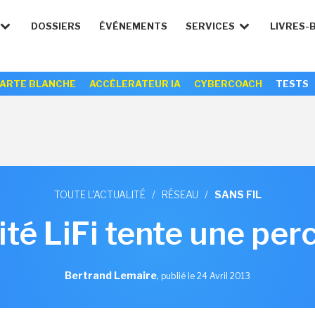
DOSSIERS
ÉVÉNEMENTS
SERVICES
LIVRES-
ARTE BLANCHE
ACCÉLERATEUR IA
CYBERCOACH
TESTS
TOUTE L'ACTUALITÉ
/
RÉSEAU
/
SANS FIL
ité LiFi tente une per
Bertrand Lemaire
,
publié le 24 Avril 2013