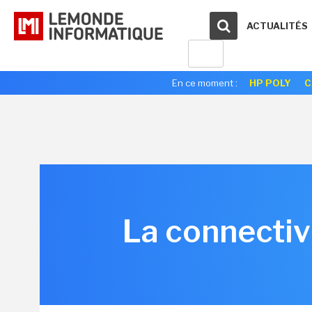
ACTUALITÉS
En ce moment :
HP POLY
C
La connectiv