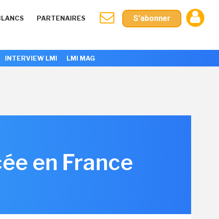
S'abonner
BLANCS
PARTENAIRES
INTERVIEW LMI
LMI MAG
cée en France