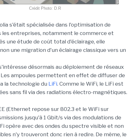
Crédit Photo: D.R
lia s'était spécialisée dans l'optimisation de
ns les entreprises, notamment le commerce et
rès une étude de coût total d'éclairage, elle
 non une migration d'un éclairage classique vers un
s'intéresse désormais au déploiement de réseaux
 Les ampoules permettent en effet de diffuser de
ia la technologie du
LiFi
. Comme le WiFi, le LiFi est
s sans fil via des radiations électro-magnétiques.
EE (Ethernet repose sur 802.3 et le WiFi sur
missions jusqu'à 1 Gbit/s via des modulations de
LiFi opère avec des ondes du spectre visible et non
ibles n'y trouveront donc rien à redire. De même, le