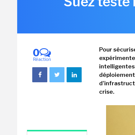
Suez teste 
Pour sécurise
0
expérimente
Réaction
intelligentes
déploiements
d'infrastruc
crise.