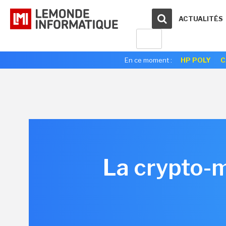
ACTUALITÉS
En ce moment :
HP POLY
C
La crypto-m