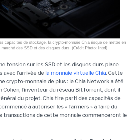
es capacités de stockage, la crypto-monnaie Chia risque de mettre en
e marché des SSD et des disques durs. (Crédit Photo: Intel)
ne tension sur les SSD et les disques durs plane
s avec l'arrivée de
la monnaie virtuelle Chia
. Cette
ne crypto-monnaie de plus : le Chia Network a été
 Cohen, l’inventeur du réseau BitTorrent, dont il
énéral du projet. Chia tire parti des capacités de
commencé à autoriser les « farmers » à faire du
es transactions de cette monnaie commenceront le