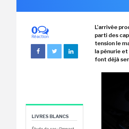
L'arrivée pro
0
parti des ca
Réaction
tension le m
la pénurie et
font déjà sen
LIVRES BLANCS
Étude de cas : l'impact