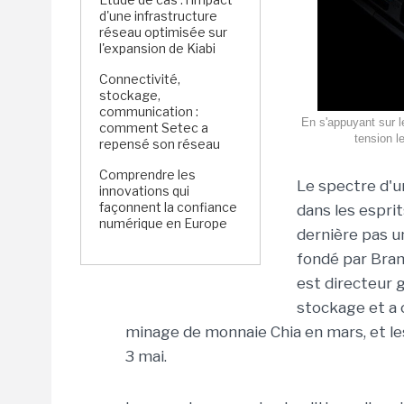
d'une infrastructure
réseau optimisée sur
l'expansion de Kiabi
Connectivité,
stockage,
communication :
En s'appuyant sur l
comment Setec a
tension l
repensé son réseau
Comprendre les
Le spectre d'u
innovations qui
façonnent la confiance
dans les esprit
numérique en Europe
dernière pas u
fondé par Bram
est directeur g
stockage et a 
minage de monnaie Chia en mars, et l
3 mai.