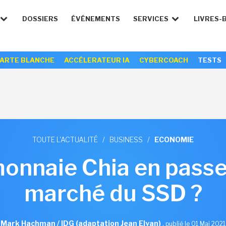
DOSSIERS
ÉVÉNEMENTS
SERVICES
LIVRES-
ARTE BLANCHE
ACCÉLERATEUR IA
CYBERCOACH
TESTS
TOUTE L'ACTUALITÉ
/
BUSINESS
/
ECONOMIE
onnaie Chia en passe
marché du SSD ?
Mark Hachman / IDG (adaptation Jean Elyan)
,
publié le 01 Mai 2021