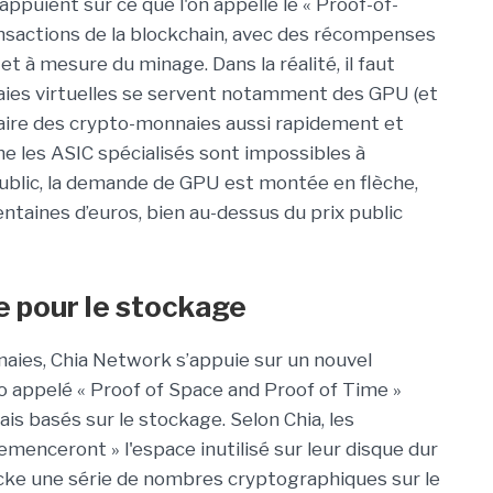
ppuient sur ce que l'on appelle le « Proof-of-
ansactions de la blockchain, avec des récompenses
t à mesure du minage. Dans la réalité, il faut
ies virtuelles se servent notamment des GPU (et
aire des crypto-monnaies aussi rapidement et
 les ASIC spécialisés sont impossibles à
public, la demande de GPU est montée en flèche,
entaines d’euros, bien au-dessus du prix public
e pour le stockage
naies, Chia Network s’appuie sur un nouvel
appelé « Proof of Space and Proof of Time »
ais basés sur le stockage. Selon Chia, les
semenceront » l'espace inutilisé sur leur disque dur
tocke une série de nombres cryptographiques sur le