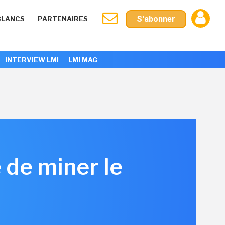
S'abonner
BLANCS
PARTENAIRES
INTERVIEW LMI
LMI MAG
 de miner le