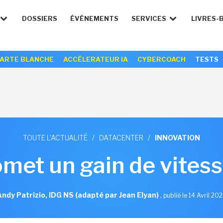
DOSSIERS
ÉVÉNEMENTS
SERVICES
LIVRES-
ARTE BLANCHE
ACCÉLERATEUR IA
CYBERCOACH
TESTS
TOUTE L'ACTUALITÉ
/
DATACENTER
/
INNOVATION
et un gain de vitesse
ndy Patrizio, IDG NS (adapté par Jean Elyan)
,
publié le 14 Avril 20