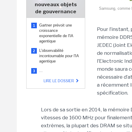
nouveaux objets
Samsung, comme Int
de gouvernance
Gartner prévoit une
1
Pour l’instant, 
croissance
exponentielle de l'IA
mémoire DDR5, 
agentique
JEDEC (Joint E
L'observabilité
2
de normalisati
incontournable pour l'IA
l’Electronic In
agentique
monde saura ce
...
3
nécessaire d’a
LIRE LE DOSSIER
a récemment li
spécification.
Lors de sa sortie en 2014, la mémoire 
vitesses de 1600 MHz pour finalement
extrêmes, la plupart des DRAM se sit