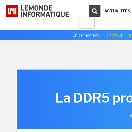
ACTUALITÉS
En ce moment :
HP POLY
C
La DDR5 prom
A