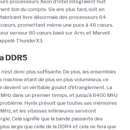
leurs processeurs Xeon d'Intel intégraient huit
nt loin du compte. Six ans plus tard, soit en
fabricant livre désormais des processeurs 64
28 cœurs, promettant même une puce à 48 cœurs.
seur serveur 80 cœurs basé sur Arm, et Marvell
appelé ThunderX3.
la DDR5
est donc plus suffisante. De plus, les ensembles
e machine étant de plus en plus volumineux, ce
devient un véritable goulot d'étranglement. La
00 MHz dans un premier temps, et jusqu’à 8400 MHz
e problème. Hynix prévoit que toutes ses mémoires
z, et les vitesses inférieures serviront
gie. Cela signifie que la bande passante des
s large que celle de la DDR4 et cela ne fera que