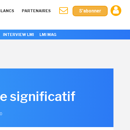
S'abonner
BLANCS
PARTENAIRES
INTERVIEW LMI
LMI MAG
 significatif
20