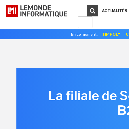
ACTUALITÉS
En ce moment :
HP POLY
C
La filiale de
B