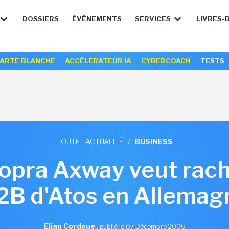
DOSSIERS
ÉVÉNEMENTS
SERVICES
LIVRES-
ARTE BLANCHE
ACCÉLERATEUR IA
CYBERCOACH
TESTS
TOUTE L'ACTUALITÉ
/
BUSINESS
 Sopra Axway veut rache
2B d'Atos en Allemag
Elian Cordoue
,
publié le 07 Décembre 2006