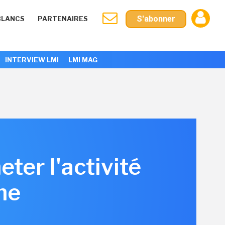
S'abonner
BLANCS
PARTENAIRES
INTERVIEW LMI
LMI MAG
ter l'activité
ne