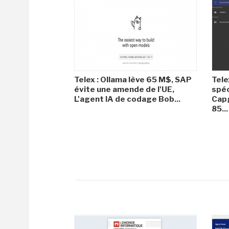
Telex : Ollama lève 65 M$, SAP
Tele
évite une amende de l'UE,
spéc
L'agent IA de codage Bob...
Capg
85...