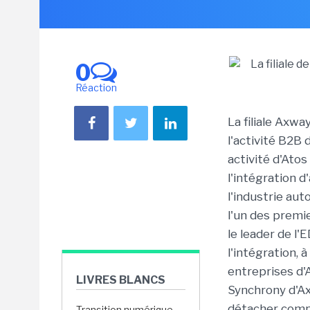
0
Réaction
La filiale Axwa
l'activité B2B 
activité d'Ato
l'intégration 
l'industrie au
l'un des premi
le leader de l'
l'intégration, 
entreprises d'
LIVRES BLANCS
Synchrony d'Ax
détacher compl
Transition numérique