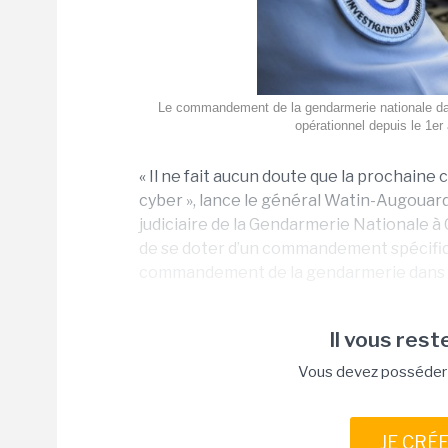
Le commandement de la gendarmerie nationale dan
opérationnel depuis le 1er
« Il ne fait aucun doute que la prochaine
cyber », lance le général Watin-Augouar
judiciaire de la Gendarmerie Nationale à
de se doter d’un commandement spécifique.
commandement de la gendarmerie dans l
Il vous reste
Vous devez posséder u
JE CRÉ