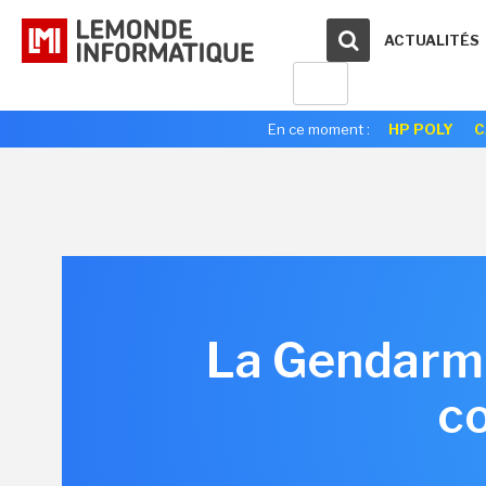
ACTUALITÉS
En ce moment :
HP POLY
C
La Gendarmer
co