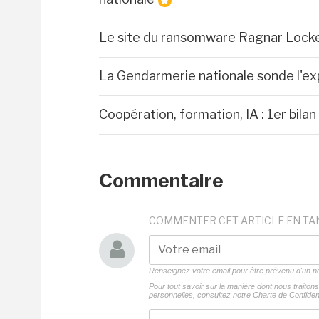
Le site du ransomware Ragnar Lock
La Gendarmerie nationale sonde l'ex
Coopération, formation, IA : 1er bil
Commentaire
COMMENTER CET ARTICLE EN TA
Renseignez votre email pour être prévenu d'un
Pour tout savoir sur la manière dont nous traito
personnelles, consultez notre
Charte de Confident