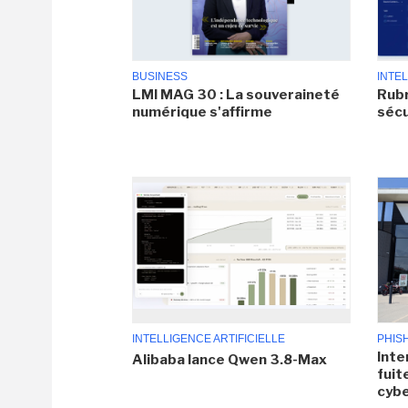
BUSINESS
INTEL
LMI MAG 30 : La souveraineté
Rubr
numérique s'affirme
sécu
INTELLIGENCE ARTIFICIELLE
PHIS
Inte
Alibaba lance Qwen 3.8-Max
fuit
cyb