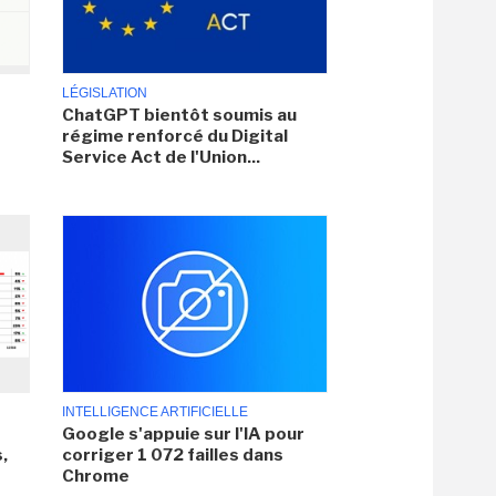
LÉGISLATION
ChatGPT bientôt soumis au
régime renforcé du Digital
Service Act de l'Union...
INTELLIGENCE ARTIFICIELLE
Google s'appuie sur l'IA pour
,
corriger 1 072 failles dans
Chrome