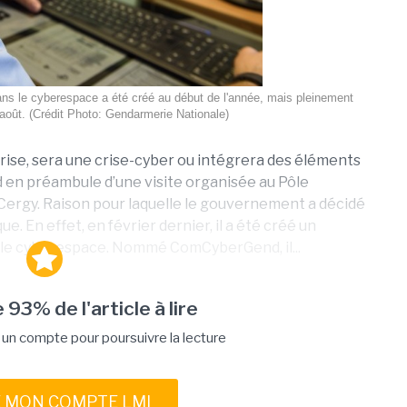
s le cyberespace a été créé au début de l'année, mais pleinement
 août. (Crédit Photo: Gendarmerie Nationale)
 crise, sera une crise-cyber ou intégrera des éléments
d en préambule d’une visite organisée au Pôle
 Cergy. Raison pour laquelle le gouvernement a décidé
 En effet, en février dernier, il a été créé un
e cyberespace. Nommé ComCyberGend, il...
 93% de l'article à lire
n compte pour poursuivre la lecture
E MON COMPTE LMI