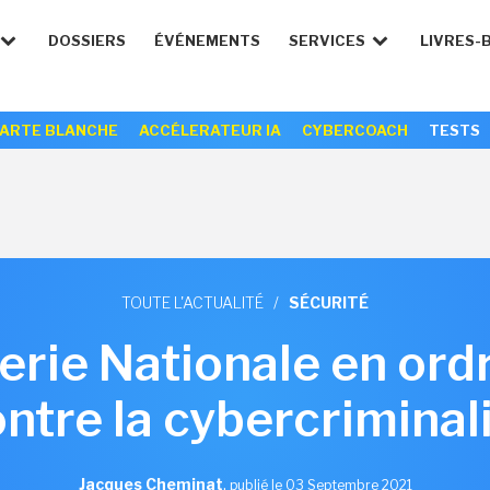
DOSSIERS
ÉVÉNEMENTS
SERVICES
LIVRES-
ARTE BLANCHE
ACCÉLERATEUR IA
CYBERCOACH
TESTS
TOUTE L'ACTUALITÉ
/
SÉCURITÉ
ie Nationale en ordr
ntre la cybercriminal
Jacques Cheminat
,
publié le 03 Septembre 2021