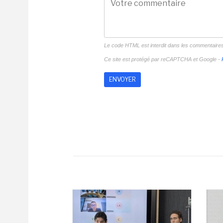
Le code HTML est interdit dans les commentaire
Ce site est protégé par reCAPTCHA et Google -