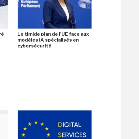
ré
Le timide plan de l'UE face aux
modèles IA spécialisés en
cybersécurité