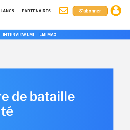
S'abonner
BLANCS
PARTENAIRES
INTERVIEW LMI
LMI MAG
e de bataille
ité