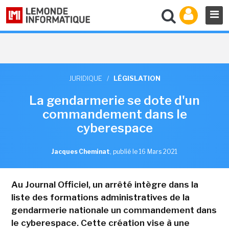
JURIDIQUE
/
LÉGISLATION
La gendarmerie se dote d'un
commandement dans le
cyberespace
Jacques Cheminat
,
publié le 16 Mars 2021
Au Journal Officiel, un arrêté intègre dans la
liste des formations administratives de la
gendarmerie nationale un commandement dans
le cyberespace. Cette création vise à une