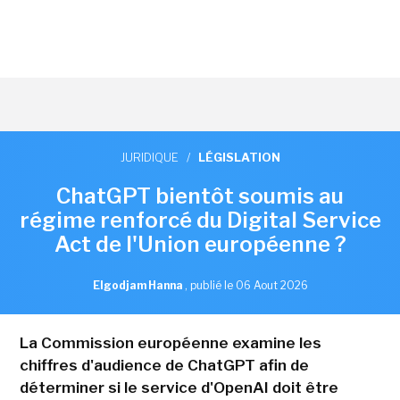
JURIDIQUE
/
LÉGISLATION
ChatGPT bientôt soumis au
régime renforcé du Digital Service
Act de l'Union européenne ?
Elgodjam Hanna
,
publié le 06 Aout 2026
La Commission européenne examine les
chiffres d'audience de ChatGPT afin de
déterminer si le service d'OpenAI doit être