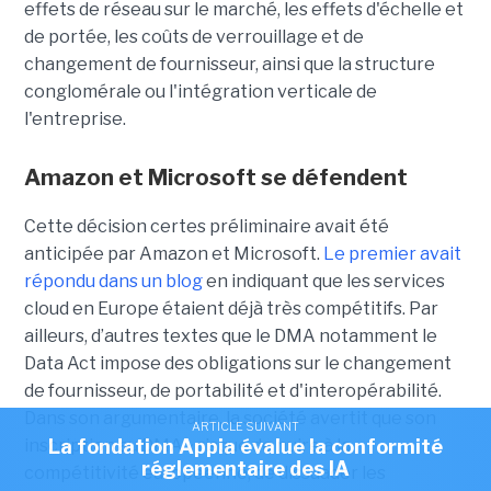
effets de réseau sur le marché, les effets d'échelle et
de portée, les coûts de verrouillage et de
changement de fournisseur, ainsi que la structure
conglomérale ou l'intégration verticale de
l'entreprise.
Amazon et Microsoft se défendent
Cette décision certes préliminaire avait été
anticipée par Amazon et Microsoft.
Le premier avait
répondu dans un blog
en indiquant que les services
cloud en Europe étaient déjà très compétitifs. Par
ailleurs, d’autres textes que le DMA notamment le
Data Act impose des obligations sur le changement
de fournisseur, de portabilité et d'interopérabilité.
Dans son argumentaire, la société avertit que son
ARTICLE SUIVANT
La fondation Appia évalue la conformité
inscription au DMA « risque de nuire à la
réglementaire des IA
compétitivité européenne, de dissuader les