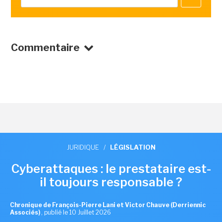
Commentaire
JURIDIQUE
/
LÉGISLATION
Cyberattaques : le prestataire est-
il toujours responsable ?
Chronique de François-Pierre Lani et Victor Chauve (Derriennic
Associés)
,
publié le 10 Juillet 2026