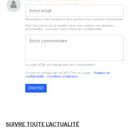
Renseignez votre email pour être prévenu d'un nouveau commentaire
Pour tout savoir sur la manière dont nous traitons vos données
personnelles, consultez notre
Charte de Confidentialité.
Le code HTML est interdit dans les commentaires
Ce site est protégé par reCAPTCHA et Google -
Politique de
confidentialité
-
Conditions d'utilisation
SUIVRE TOUTE L'ACTUALITÉ