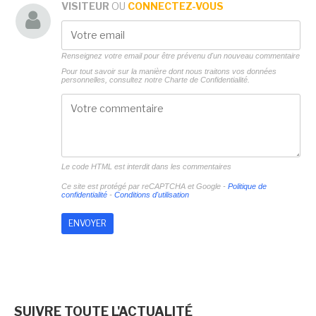
VISITEUR
OU
CONNECTEZ-VOUS
Renseignez votre email pour être prévenu d'un nouveau commentaire
Pour tout savoir sur la manière dont nous traitons vos données
personnelles, consultez notre
Charte de Confidentialité.
Le code HTML est interdit dans les commentaires
Ce site est protégé par reCAPTCHA et Google -
Politique de
confidentialité
-
Conditions d'utilisation
SUIVRE TOUTE L'ACTUALITÉ