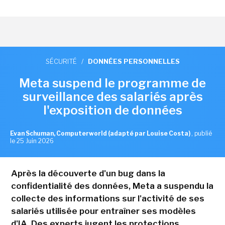
SÉCURITÉ
/
DONNÉES PERSONNELLES
Meta suspend le programme de
surveillance des salariés après
l'exposition de données
Evan Schuman, Computerworld (adapté par Louise Costa)
,
publié
le 25 Juin 2026
Après la découverte d'un bug dans la
confidentialité des données, Meta a suspendu la
collecte des informations sur l'activité de ses
salariés utilisée pour entraîner ses modèles
d'IA. Des experts jugent les protections