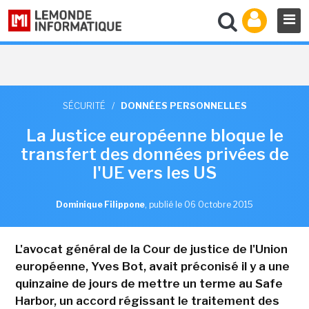
SÉCURITÉ
/
DONNÉES PERSONNELLES
La Justice européenne bloque le
transfert des données privées de
l'UE vers les US
Dominique Filippone
,
publié le 06 Octobre 2015
L'avocat général de la Cour de justice de l'Union
européenne, Yves Bot, avait préconisé il y a une
quinzaine de jours de mettre un terme au Safe
Harbor, un accord régissant le traitement des