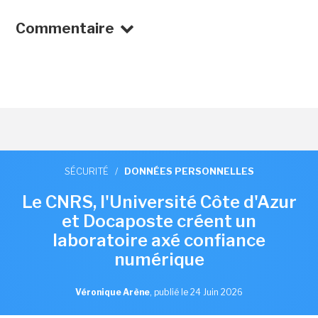
Commentaire
SÉCURITÉ
/
DONNÉES PERSONNELLES
Le CNRS, l'Université Côte d'Azur
et Docaposte créent un
laboratoire axé confiance
numérique
Véronique Arène
,
publié le 24 Juin 2026