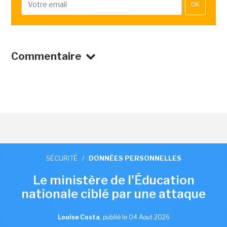
OK
Commentaire
SÉCURITÉ
/
DONNÉES PERSONNELLES
Le ministère de l'Éducation
nationale ciblé par une attaque
Louise Costa
,
publié le 04 Aout 2026