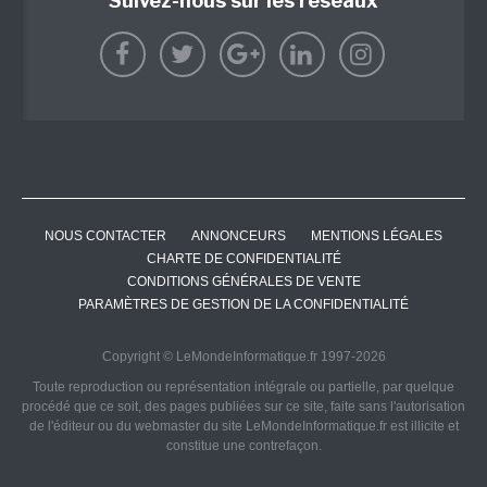
Suivez-nous sur les réseaux
NOUS CONTACTER
ANNONCEURS
MENTIONS LÉGALES
CHARTE DE CONFIDENTIALITÉ
CONDITIONS GÉNÉRALES DE VENTE
PARAMÈTRES DE GESTION DE LA CONFIDENTIALITÉ
Copyright © LeMondeInformatique.fr 1997-2026
Toute reproduction ou représentation intégrale ou partielle, par quelque
procédé que ce soit, des pages publiées sur ce site, faite sans l'autorisation
de l'éditeur ou du webmaster du site LeMondeInformatique.fr est illicite et
constitue une contrefaçon.