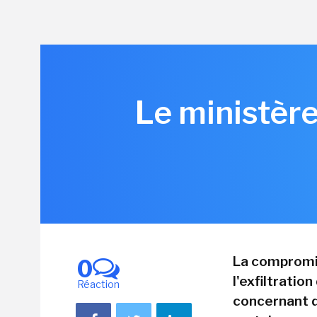
Le ministère
La compromis
0
l'exfiltratio
Réaction
concernant d