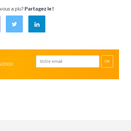
 vous a plu?
Partagez le !
OK
 50000