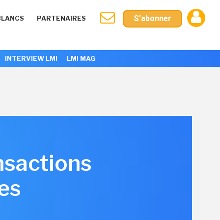
S'abonner
BLANCS
PARTENAIRES
INTERVIEW LMI
LMI MAG
nsactions
les