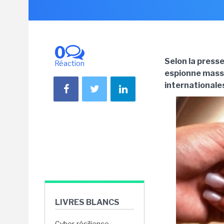
0
Selon la press
Réaction
espionne massi
internationale
LIVRES BLANCS
Cyber-résilience