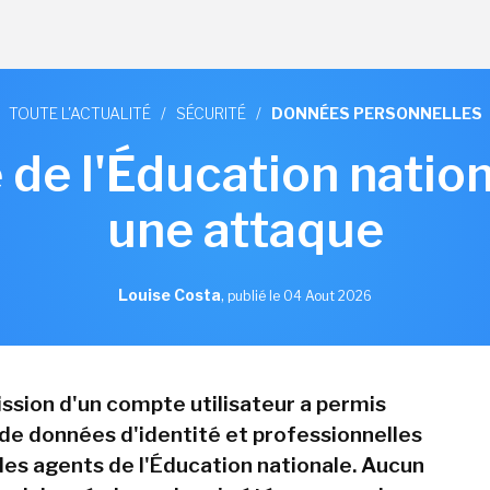
TOUTE L'ACTUALITÉ
/
SÉCURITÉ
/
DONNÉES PERSONNELLES
 de l'Éducation nation
une attaque
Louise Costa
,
publié le 04 Aout 2026
sion d'un compte utilisateur a permis
n de données d'identité et professionnelles
es agents de l'Éducation nationale. Aucun