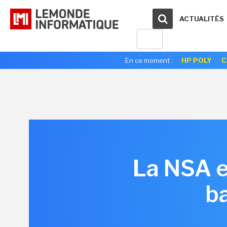
ACTUALITÉS
En ce moment :
HP POLY
C
La NSA e
ba