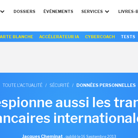
DOSSIERS
ÉVÉNEMENTS
SERVICES
LIVRES-
ARTE BLANCHE
ACCÉLERATEUR IA
CYBERCOACH
TESTS
TOUTE L'ACTUALITÉ
/
SÉCURITÉ
/
DONNÉES PERSONNELLES
spionne aussi les tra
ncaires internationa
Jacques Cheminat
,
publié le 16 Septembre 2013