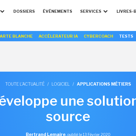
DOSSIERS
ÉVÉNEMENTS
SERVICES
LIVRES-
ARTE BLANCHE
ACCÉLERATEUR IA
CYBERCOACH
TESTS
TOUTE L'ACTUALITÉ
/
LOGICIEL
/
APPLICATIONS MÉTIERS
développe une solutio
source
Bertrand Lemaire
,
publié le 13 Février 2020