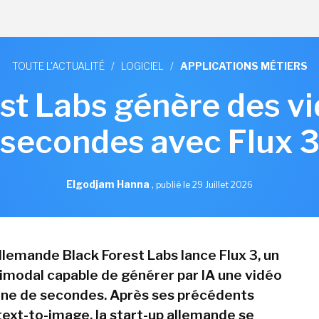
TOUTE L'ACTUALITÉ
/
LOGICIEL
/
APPLICATIONS MÉTIERS
st Labs génère des v
secondes avec Flux 
Elgodjam Hanna
,
publié le 29 Juillet 2026
llemande Black Forest Labs lance Flux 3, un
modal capable de générer par IA une vidéo
ine de secondes. Après ses précédents
ext-to-image, la start-up allemande se