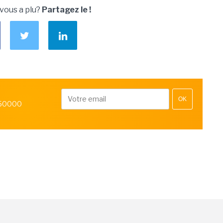
 vous a plu?
Partagez le !
OK
 50000