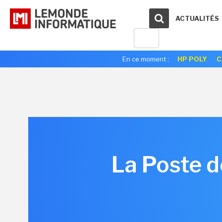
ACTUALITÉS
En ce moment :
HP POLY
C
La Poste 