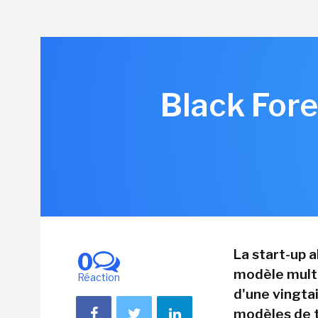
Black Fore
La start-up a
0
modèle multi
Réaction
d'une vingta
modèles de t