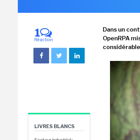
Dans un cont
1
OpenRPA mise
Réaction
considérable
LIVRES BLANCS
Secteur industriel :