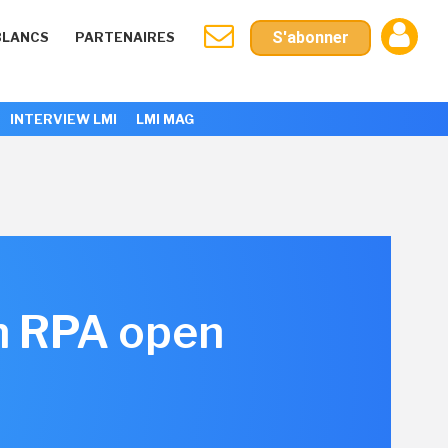
S'abonner
BLANCS
PARTENAIRES
INTERVIEW LMI
LMI MAG
n RPA open