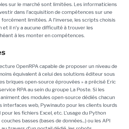
es sur le marché sont limitées. Les informaticiens
nvestir dans l'acquisition de compétences sur une
forcément limitées. A l'inverse, les scripts choisis
 il n'y a aucune difficulté à trouver les
échéant à les monter en compétences.
es
tecture OpenRPA capable de proposer un niveau de
moins équivalent à celui des solutions éditeur sous
es briques open-source éprouvées » a précisé Eric
 service RPA au sein du groupe La Poste. Si les
ls animent des modules open-source dédiés chacun
s interfaces web, Pywinauto pour les clients lourds
ur les fichiers Excel, etc. L'usage du Python
 couches basses (bases de données...) ou les API
au travers d'un portail dédié, les robots