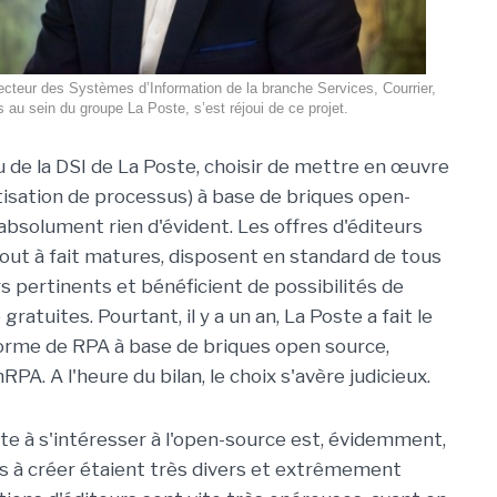
recteur des Systèmes d’Information de la branche Services, Courrier,
s au sein du groupe La Poste, s’est réjoui de ce projet.
 de la DSI de La Poste, choisir de mettre en œuvre
isation de processus) à base de briques open-
 absolument rien d'évident. Les offres d'éditeurs
tout à fait matures, disposent en standard de tous
s pertinents et bénéficient de possibilités de
atuites. Pourtant, il y a un an, La Poste a fait le
forme de RPA à base de briques open source,
A. A l'heure du bilan, le choix s'avère judicieux.
te à s'intéresser à l'open-source est, évidemment,
pts à créer étaient très divers et extrêmement