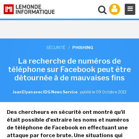
SÉCURITÉ
/
PHISHING
La recherche de numéros de
téléphone sur Facebook peut être
détournée à de mauvaises fins
Jean Elyan avec IDG News Service
,
publié le 09 Octobre 2012
Des chercheurs en sécurité ont montré qu'il
était possible d'extraire les noms et numéros
de téléphone de Facebook en effectuant une
attaque par force brute. Une situations qui