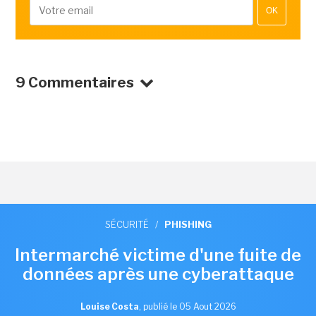
OK
9 Commentaires
SÉCURITÉ
/
PHISHING
Intermarché victime d'une fuite de
données après une cyberattaque
Louise Costa
,
publié le 05 Aout 2026