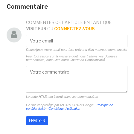
Commentaire
COMMENTER CET ARTICLE EN TANT QUE
VISITEUR
OU
CONNECTEZ-VOUS
Renseignez votre email pour être prévenu d'un nouveau commentaire
Pour tout savoir sur la manière dont nous traitons vos données
personnelles, consultez notre
Charte de Confidentialité.
Le code HTML est interdit dans les commentaires
Ce site est protégé par reCAPTCHA et Google -
Politique de
confidentialité
-
Conditions d'utilisation