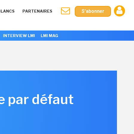
S'abonner
BLANCS
PARTENAIRES
INTERVIEW LMI
LMI MAG
e par défaut