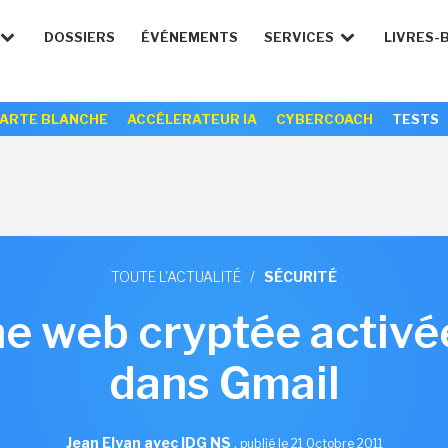
DOSSIERS
ÉVÉNEMENTS
SERVICES
LIVRES-
ARTE BLANCHE
ACCÉLERATEUR IA
CYBERCOACH
TESTS
TOUTE L'ACTUALITÉ
/
SÉCURITÉ
e web cryptée activé
dans Gmail
Jean Elyan avec IDG NS
,
publié le 21 Octobre 2011