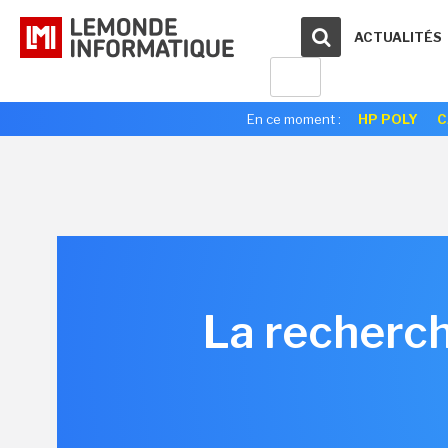
ACTUALITÉS
En ce moment :
HP POLY
C
La recherch