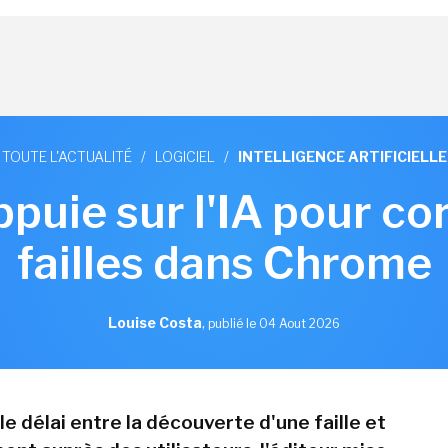
TOUTE L'ACTUALITÉ
/
LOGICIEL
/
INTELLIGENCE ARTIFICIELLE
puie sur l'IA pour co
failles dans Chrome
Louise Costa
,
publié le 04 Aout 2026
le délai entre la découverte d'une faille et