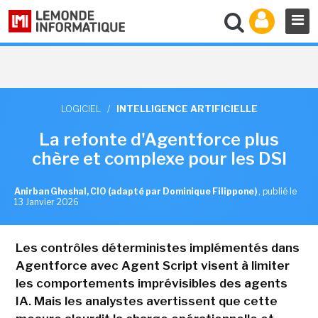
LOGICIEL
/
INTELLIGENCE ARTIFICIELLE
La refonte d'Agentforce plus
chère et complexe pour les DSI
Anirban Ghoshal, CIO (adapté par Dominique Filippone)
,
publié le
13 Janvier 2026
Les contrôles déterministes implémentés dans
Agentforce avec Agent Script visent à limiter
les comportements imprévisibles des agents
IA. Mais les analystes avertissent que cette