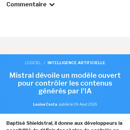
Commentaire
LOGICIEL
/
INTELLIGENCE ARTIFICIELLE
Mistral dévoile un modèle ouvert
pour contrôler les contenus
générés par l'IA
Louise Costa
,
publié le 06 Aout 2026
Baptisé Shieldstral, il donne aux développeurs la