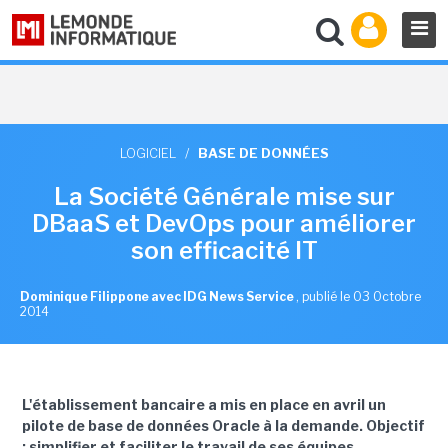
LOGICIEL
/
BASE DE DONNÉES
La Société Générale mise sur
DBaaS et DevOps pour améliorer
son efficacité IT
Dominique Filippone avec IDG News Service
,
publié le 03 Octobre
2014
L'établissement bancaire a mis en place en avril un
pilote de base de données Oracle à la demande. Objectif
: simplifier et faciliter le
travail de ses équipes