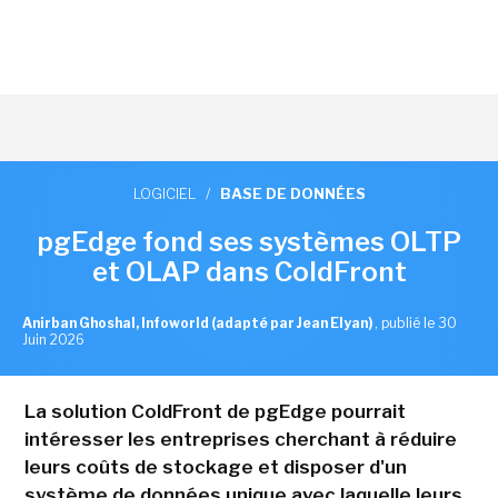
LOGICIEL
/
BASE DE DONNÉES
pgEdge fond ses systèmes OLTP
et OLAP dans ColdFront
Anirban Ghoshal, Infoworld (adapté par Jean Elyan)
,
publié le 30
Juin 2026
La solution ColdFront de pgEdge pourrait
intéresser les entreprises cherchant à réduire
leurs coûts de stockage et disposer d'un
système de données unique avec laquelle leurs