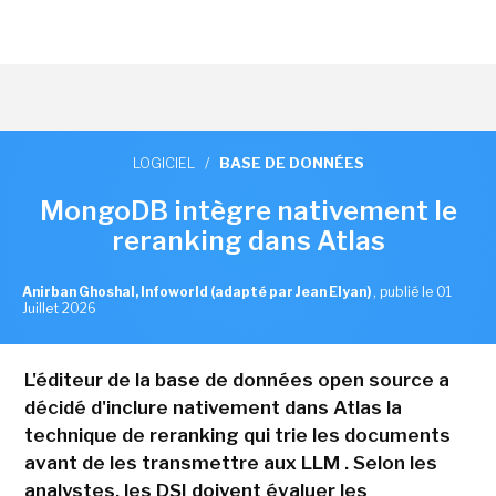
LOGICIEL
/
BASE DE DONNÉES
MongoDB intègre nativement le
reranking dans Atlas
Anirban Ghoshal, Infoworld (adapté par Jean Elyan)
,
publié le 01
Juillet 2026
L'éditeur de la base de données open source a
décidé d'inclure nativement dans Atlas la
technique de reranking qui trie les documents
avant de les transmettre aux LLM . Selon les
analystes, les DSI doivent évaluer les