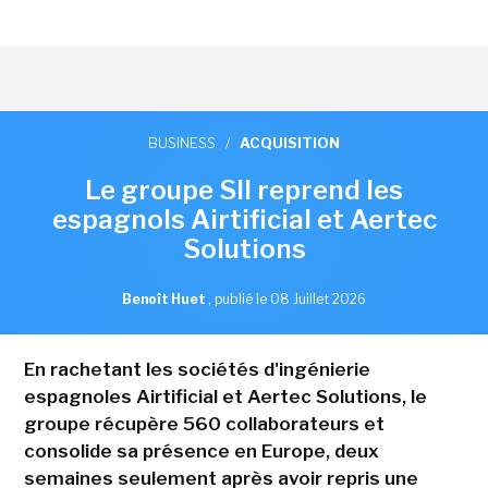
BUSINESS
/
ACQUISITION
Le groupe SII reprend les
espagnols Airtificial et Aertec
Solutions
Benoît Huet
,
publié le 08 Juillet 2026
En rachetant les sociétés d'ingénierie
espagnoles Airtificial et Aertec Solutions, le
groupe récupère 560 collaborateurs et
consolide sa présence en Europe, deux
semaines seulement après avoir repris une