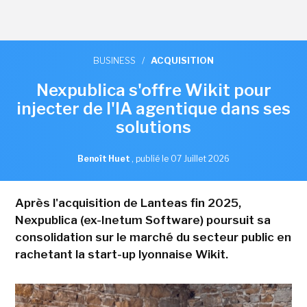
BUSINESS
/
ACQUISITION
Nexpublica s'offre Wikit pour
injecter de l'IA agentique dans ses
solutions
Benoît Huet
,
publié le 07 Juillet 2026
Après l'acquisition de Lanteas fin 2025,
Nexpublica (ex-Inetum Software) poursuit sa
consolidation sur le marché du secteur public en
rachetant la start-up lyonnaise Wikit.