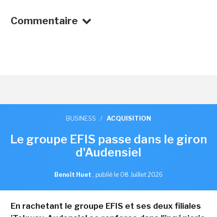
Commentaire
BUSINESS
/
ACQUISITION
Le groupe EFIS passe dans le giron
d'Audensiel
Benoît Huet
,
publié le 08 Juillet 2026
En rachetant le groupe EFIS et ses deux filiales