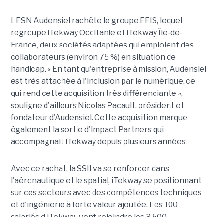
L'ESN Audensiel rachète le groupe EFIS, lequel
regroupe iTekway Occitanie et iTekway Île-de-
France, deux sociétés adaptées qui emploient des
collaborateurs (environ 75 %) en situation de
handicap. « En tant qu'entreprise à mission, Audensiel
est très attachée à l'inclusion par le numérique, ce
qui rend cette acquisition très différenciante »,
souligne d'ailleurs Nicolas Pacault, président et
fondateur d'Audensiel. Cette acquisition marque
également la sortie d'Impact Partners qui
accompagnait iTekway depuis plusieurs années.
Avec ce rachat, la SSII va se renforcer dans
l'aéronautique et le spatial, iTekway se positionnant
sur ces secteurs avec des compétences techniques
et d'ingénierie à forte valeur ajoutée. Les 100
salariés d'iTekway vont rejoindre les 3 500