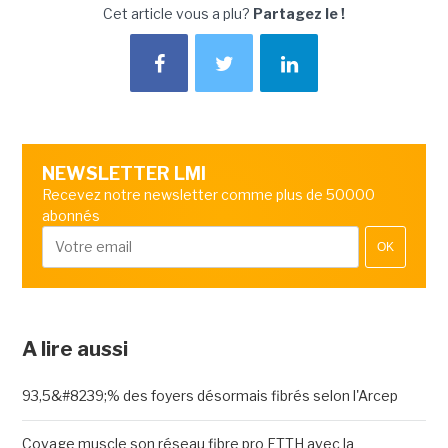
Cet article vous a plu?
Partagez le !
NEWSLETTER LMI
Recevez notre newsletter comme plus de 50000
abonnés
OK
A lire aussi
93,5&#8239;% des foyers désormais fibrés selon l'Arcep
Covage muscle son réseau fibre pro FTTH avec la