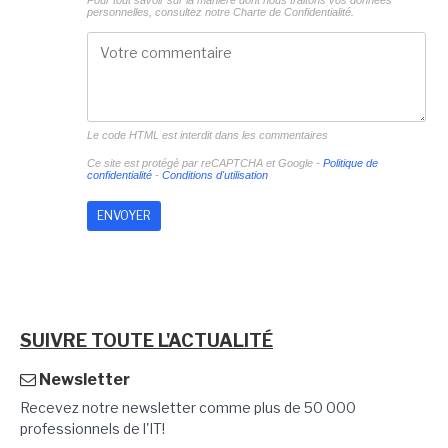
Pour tout savoir sur la manière dont nous traitons vos données
personnelles, consultez notre
Charte de Confidentialité.
Le code HTML est interdit dans les commentaires
Ce site est protégé par reCAPTCHA et Google -
Politique de
confidentialité
-
Conditions d'utilisation
SUIVRE TOUTE L'ACTUALITÉ
Newsletter
Recevez notre newsletter comme plus de 50 000
professionnels de l'IT!