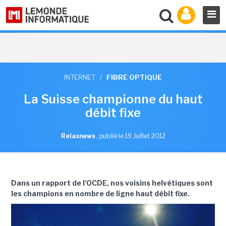
INTERNET
/
FIBRE OPTIQUE
La Suisse championne du haut
débit fixe
Relaxnews
,
publié le 19 Juillet 2012
Dans un rapport de l'OCDE, nos voisins helvétiques sont
les champions en nombre de ligne haut débit fixe.