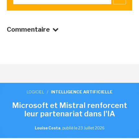
Commentaire
LOGICIEL
/
INTELLIGENCE ARTIFICIELLE
Microsoft et Mistral renforcent
leur partenariat dans l'IA
Louise Costa
,
publié le 23 Juillet 2026