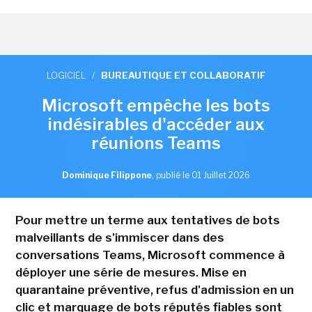
LOGICIEL
/
BUREAUTIQUE ET COLLABORATIF
Microsoft empêche les bots
indésirables d'accéder aux
réunions Teams
Dominique Filippone
,
publié le 01 Juillet 2026
Pour mettre un terme aux tentatives de bots
malveillants de s'immiscer dans des
conversations Teams, Microsoft commence à
déployer une série de mesures. Mise en
quarantaine préventive, refus d'admission en un
clic et marquage de bots réputés fiables sont