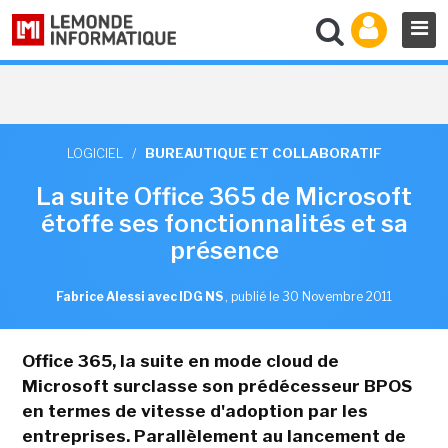
LOGICIEL
/
BUREAUTIQUE ET COLLABORATIF
La suite Office 365 de Microsoft
étoffe ses fonctionnalités et sa
présence
Fabrice Alessi avec IDG NS
,
publié le 30 Novembre 2011
Office 365, la suite en mode cloud de
Microsoft surclasse son prédécesseur BPOS
en termes de vitesse d'adoption par les
entreprises. Parallèlement au lancement de