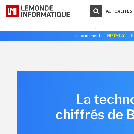
ACTUALITÉS
En ce moment :
HP POLY
C
La techno
chiffrés de 