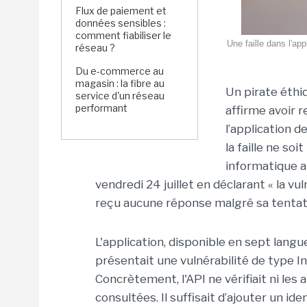
Flux de paiement et
données sensibles :
comment fiabiliser le
Une faille dans l'ap
réseau ?
Du e-commerce au
magasin : la fibre au
Un pirate éth
service d'un réseau
performant
affirme avoir r
l’application d
la faille ne so
informatique a
vendredi 24 juillet en déclarant « la vul
reçu aucune réponse malgré sa tentat
L'application, disponible en sept lan
présentait une vulnérabilité de type I
Concrètement, l'API ne vérifiait ni les
consultées. Il suffisait d’ajouter un id