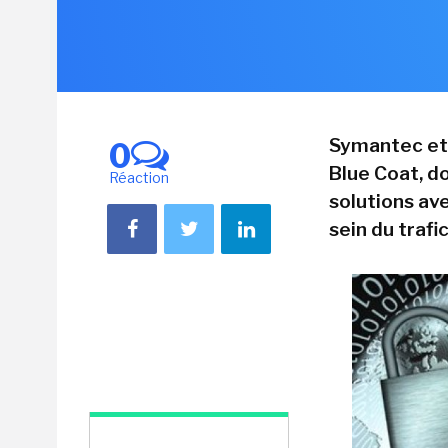
Symantec et
0
Blue Coat, d
Réaction
solutions av
sein du trafi