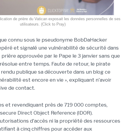
plication de prière du Vatican exposait les données personnelles de ses
utilisateurs. (Click to Pray)
ique connu sous le pseudonyme BobDaHacker
epéré et signalé une vulnérabilité de sécurité dans
e prière approuvée par le Pape le 3 janvier sans que
it résolue entre temps. Faute de retour, le pirate
 rendu publique sa découverte dans un blog ce
nérabilité est encore en vie », expliquant n'avoir
ive de contact.
gues et revendiquant près de 719 000 comptes,
nsecure Direct Object Reference (IDOR).
 autorisations d'accès ni la propriété des ressources
entifiant à cinq chiffres pour accéder aux