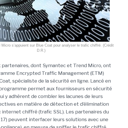
icro s’appuient sur Blue Coat pour analyser le trafic chiffré. (Crédit
D.R.)
partenaires, dont Symantec et Trend Micro, ont
ogramme Encrypted Traffic Management (ETM)
oat, spécialiste de la sécurité en ligne. Lancé en
 programme permet aux fournisseurs en sécurité
ui y adhèrent de combler les lacunes de leurs
ectives en matière de détection et d’élimination
internet chiffré (trafic SSL). Les partenaires du
7) peuvent interfacer leurs solutions avec une
ppliance), en mesure de sniffer le trafic chiffré.