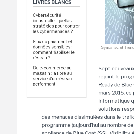
LIVRES BLANCS
Cybersécurité
industrielle : quelles
stratégies pour contrer
les cybermenaces ?
Flux de paiement et
données sensibles :
Symantec et Trend M
comment fiabiliser le
réseau ?
Du e-commerce au
Sept nouveaux 
magasin : la fibre au
rejoint le pr
service d'un réseau
performant
Ready de Blue C
mars 2015, ce
informatique q
solutions resp
des menaces dissimulées dans le trafic 
programme (aujourd’hui au nombre de 1
appliance de Blue Coat (SSL Visibility A