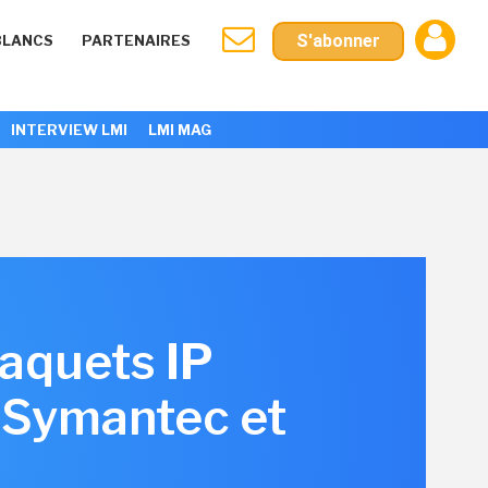
S'abonner
BLANCS
PARTENAIRES
INTERVIEW LMI
LMI MAG
paquets IP
i Symantec et