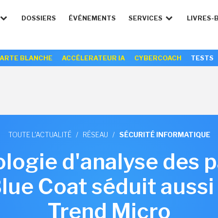
DOSSIERS
ÉVÉNEMENTS
SERVICES
LIVRES-
ARTE BLANCHE
ACCÉLERATEUR IA
CYBERCOACH
TESTS
TOUTE L'ACTUALITÉ
/
RÉSEAU
/
SÉCURITÉ INFORMATIQUE
logie d'analyse des 
Blue Coat séduit auss
Trend Micro