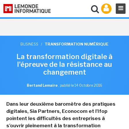
BUSINESS
/
TRANSFORMATION NUMÉRIQUE
La transformation digitale à
l'épreuve de la résistance au
changement
Bertand Lemaire
,
publié le 14 Octobre 2016
Dans leur deuxième baromètre des pratiques
digitales, Sia Partners, Econocom et l'Ifop
pointent les difficultés des entreprises à
s'ouvrir pleinement à la transformation