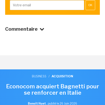
OK
Commentaire
BUSINESS
/
ACQUISITION
Econocom acquiert Bagnetti pour
se renforcer en Italie
Benoît Huet
,
publié le 26 Juin 2026