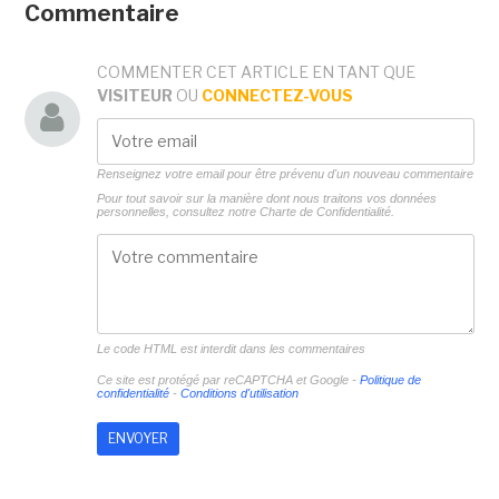
Commentaire
COMMENTER CET ARTICLE EN TANT QUE
VISITEUR
OU
CONNECTEZ-VOUS
Renseignez votre email pour être prévenu d'un nouveau commentaire
Pour tout savoir sur la manière dont nous traitons vos données
personnelles, consultez notre
Charte de Confidentialité.
Le code HTML est interdit dans les commentaires
Ce site est protégé par reCAPTCHA et Google -
Politique de
confidentialité
-
Conditions d'utilisation