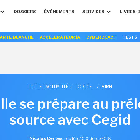
DOSSIERS
ÉVÉNEMENTS
SERVICES
LIVRES-
ARTE BLANCHE
ACCÉLERATEUR IA
CYBERCOACH
TESTS
TOUTE L'ACTUALITÉ
/
LOGICIEL
/
SIRH
Lille se prépare au pré
source avec Cegid
Nicolas Certes
,
publié le 10 Octobre 2018