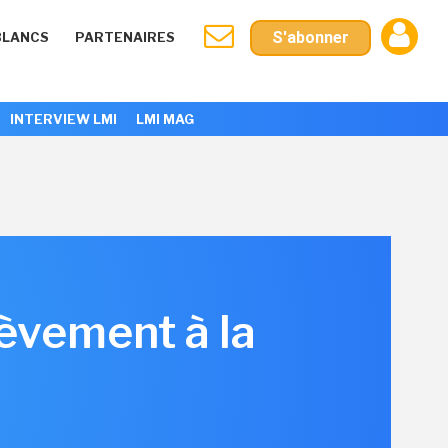
S'abonner
BLANCS
PARTENAIRES
INTERVIEW LMI
LMI MAG
lèvement à la