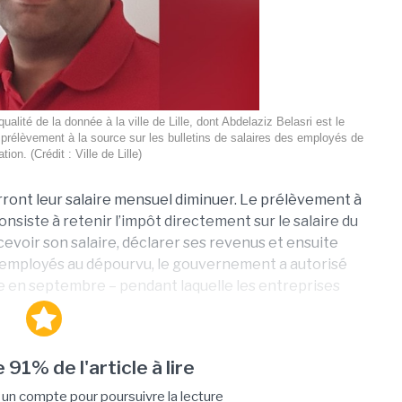
ualité de la donnée à la ville de Lille, dont Abdelaziz Belasri est le
e prélèvement à la source sur les bulletins de salaires des employés de
ation. (Crédit : Ville de Lille)
erront leur salaire mensuel diminuer. Le prélèvement à
consiste à retenir l’impôt directement sur le salaire du
rcevoir son salaire, déclarer ses revenus et ensuite
es employés au dépourvu, le gouvernement a autorisé
 en septembre – pendant laquelle les entreprises
 91% de l'article à lire
n compte pour poursuivre la lecture