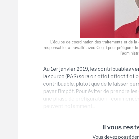
L'équipe de coordination des traitements et de la q
responsable, a travaillé avec Cegid pour préfigurer l
l'administr
Au 1er janvier 2019, les contribuables v
la source (PAS) sera en effet effectif et 
contribuable, plutôt que de le laisser pe
payer l’impôt. Pour éviter de prendre l
une phase de préfiguration - commencée
peuvent notamment...
Il vous reste
Vous devez posséder u