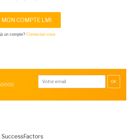
E MON COMPTE LMI
jà un compte?
Connectez-vous
OK
 50000
s SuccessFactors