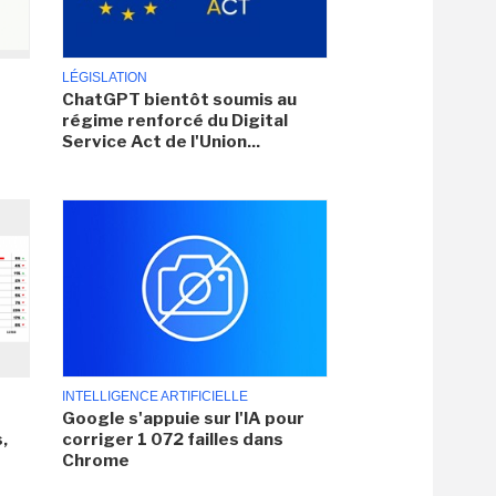
LÉGISLATION
ChatGPT bientôt soumis au
régime renforcé du Digital
Service Act de l'Union...
INTELLIGENCE ARTIFICIELLE
Google s'appuie sur l'IA pour
,
corriger 1 072 failles dans
Chrome