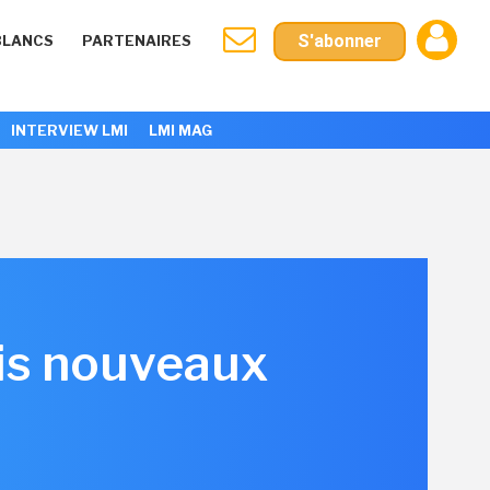
S'abonner
BLANCS
PARTENAIRES
INTERVIEW LMI
LMI MAG
ois nouveaux