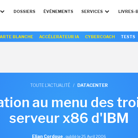
DOSSIERS
ÉVÉNEMENTS
SERVICES
LIVRES-
ARTE BLANCHE
ACCÉLERATEUR IA
CYBERCOACH
TESTS
TOUTE L'ACTUALITÉ
/
DATACENTER
sation au menu des tr
serveur x86 d'IBM
Elian Cordoue
,
publié le 25 Avril 2006