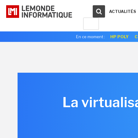
ACTUALITÉS
En ce moment :
HP POLY
C
La virtuali