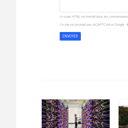
Le code HTML est interdit dans les commentaire
Ce site est protégé par reCAPTCHA et Google -