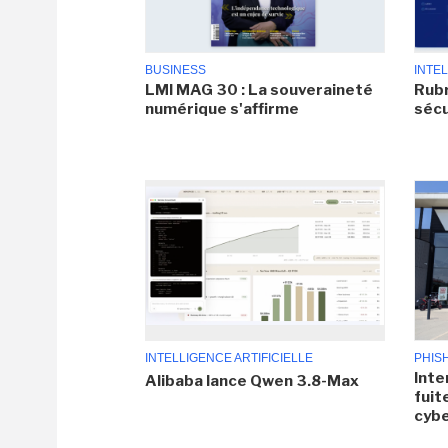
BUSINESS
INTEL
LMI MAG 30 : La souveraineté
Rubr
numérique s'affirme
sécu
INTELLIGENCE ARTIFICIELLE
PHIS
Inte
Alibaba lance Qwen 3.8-Max
fuit
cyb