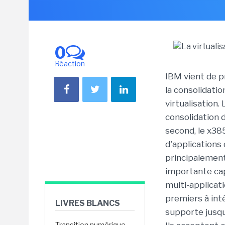
0
Réaction
IBM vient de p
la consolidatio
virtualisation.
consolidation 
second, le x38
d'applications
principalement
importante cap
multi-applicat
premiers à int
LIVRES BLANCS
supporte jusqu
Transition numérique