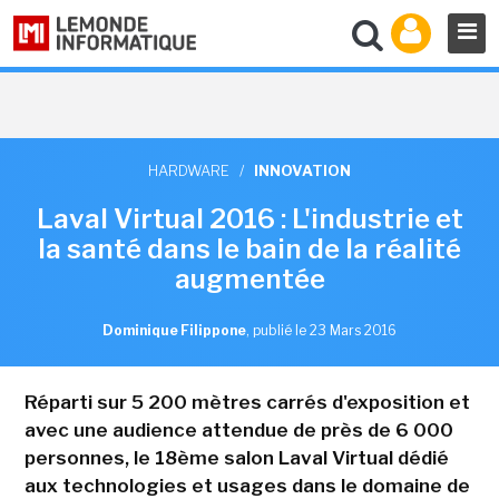
HARDWARE
/
INNOVATION
Laval Virtual 2016 : L'industrie et
la santé dans le bain de la réalité
augmentée
Dominique Filippone
,
publié le 23 Mars 2016
Réparti sur 5 200 mètres carrés d'exposition et
avec une audience attendue de près de 6 000
personnes, le 18ème salon Laval Virtual dédié
aux technologies et usages dans le domaine de