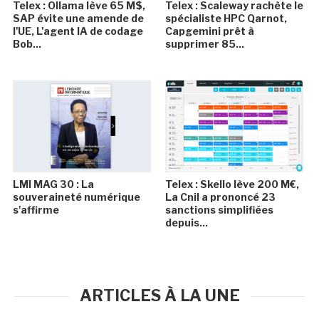
Telex : Ollama lève 65 M$,
Telex : Scaleway rachète le
SAP évite une amende de
spécialiste HPC Qarnot,
l'UE, L'agent IA de codage
Capgemini prêt à
Bob...
supprimer 85...
LMI MAG 30 : La
Telex : Skello lève 200 M€,
souveraineté numérique
La Cnil a prononcé 23
s'affirme
sanctions simplifiées
depuis...
ARTICLES À LA UNE