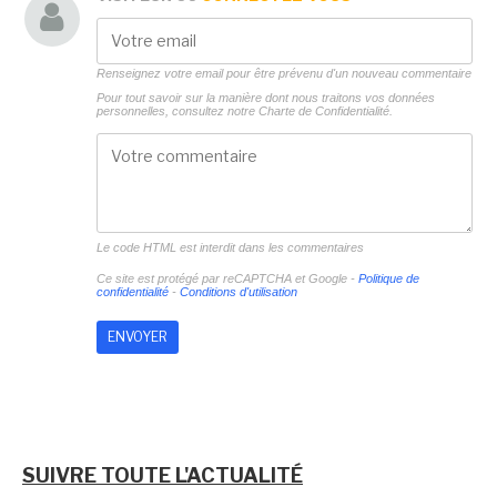
Renseignez votre email pour être prévenu d'un nouveau commentaire
Pour tout savoir sur la manière dont nous traitons vos données
personnelles, consultez notre
Charte de Confidentialité.
Le code HTML est interdit dans les commentaires
Ce site est protégé par reCAPTCHA et Google -
Politique de
confidentialité
-
Conditions d'utilisation
SUIVRE TOUTE L'ACTUALITÉ