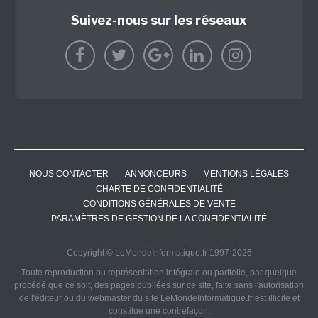
Suivez-nous sur les réseaux
NOUS CONTACTER
ANNONCEURS
MENTIONS LÉGALES
CHARTE DE CONFIDENTIALITÉ
CONDITIONS GÉNÉRALES DE VENTE
PARAMÈTRES DE GESTION DE LA CONFIDENTIALITÉ
Copyright © LeMondeInformatique.fr 1997-2026
Toute reproduction ou représentation intégrale ou partielle, par quelque
procédé que ce soit, des pages publiées sur ce site, faite sans l'autorisation
de l'éditeur ou du webmaster du site LeMondeInformatique.fr est illicite et
constitue une contrefaçon.