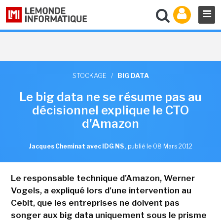
STOCKAGE
/
BIG DATA
Le big data ne se résume pas au
décisionnel explique le CTO
d'Amazon
Jacques Cheminat avec IDG NS
,
publié le 08 Mars 2012
Le responsable technique d'Amazon, Werner
Vogels, a expliqué lors d'une intervention au
Cebit, que les entreprises ne doivent pas
songer aux big data uniquement sous le prisme