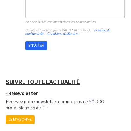
Le code HTML est interdit dans les commentaires
Ce site est protégé par reCAPTCHA et Google -
Politique de
confidentialité
-
Conditions d'utilisation
SUIVRE TOUTE L'ACTUALITÉ
Newsletter
Recevez notre newsletter comme plus de 50 000
professionnels de l'IT!
JE M'ABONNE