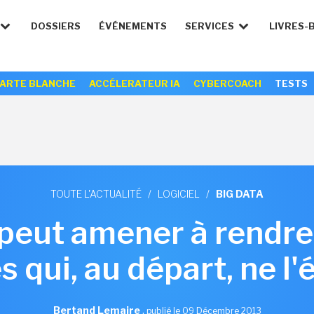
DOSSIERS
ÉVÉNEMENTS
SERVICES
LIVRES-
ARTE BLANCHE
ACCÉLERATEUR IA
CYBERCOACH
TESTS
TOUTE L'ACTUALITÉ
/
LOGICIEL
/
BIG DATA
 peut amener à rendr
 qui, au départ, ne l'é
Bertand Lemaire
,
publié le 09 Décembre 2013