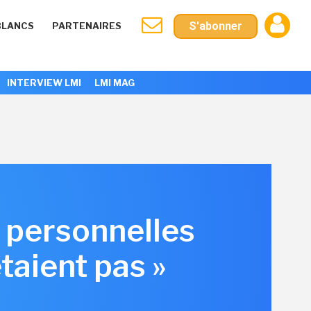
S'abonner
BLANCS
PARTENAIRES
INTERVIEW LMI
LMI MAG
e personnelles
taient pas »