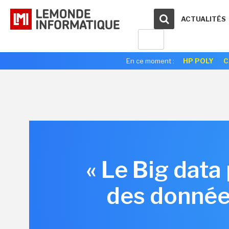
ACTUALITÉS
En ce moment :
HP POLY
C
« Le Big data
des données