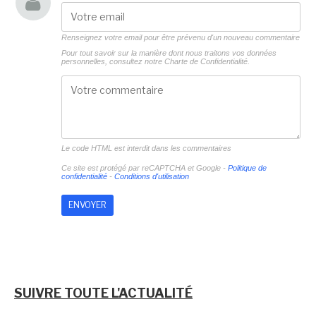
Renseignez votre email pour être prévenu d'un nouveau commentaire
Pour tout savoir sur la manière dont nous traitons vos données
personnelles, consultez notre
Charte de Confidentialité.
Le code HTML est interdit dans les commentaires
Ce site est protégé par reCAPTCHA et Google -
Politique de
confidentialité
-
Conditions d'utilisation
SUIVRE TOUTE L'ACTUALITÉ