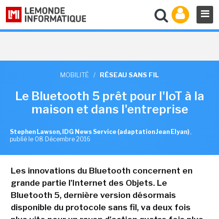
MOBILITÉ
/
RÉSEAU SANS FIL
Le Bluetooth 5 prêt pour l'IoT à la
maison et dans l'entreprise
Stephen Lawson, IDG News Service (adaptation Jean Elyan)
,
publié le 08 Décembre 2016
Les innovations du Bluetooth concernent en
grande partie l'Internet des Objets. Le
Bluetooth 5, dernière version désormais
disponible du protocole sans fil, va deux fois