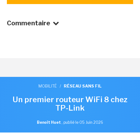
Commentaire
MOBILITÉ
/
RÉSEAU SANS FIL
Un premier routeur WiFi 8 chez
TP-Link
Benoît Huet
,
publié le 05 Juin 2026