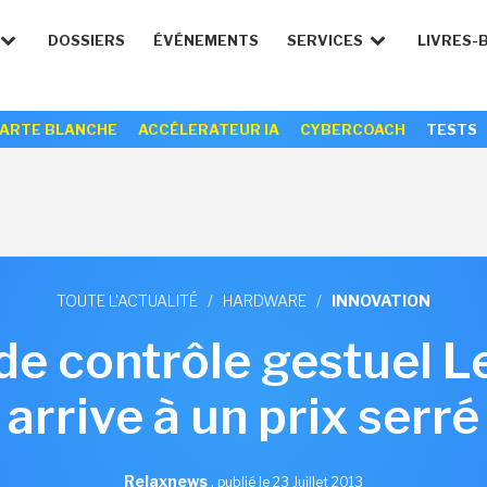
DOSSIERS
ÉVÉNEMENTS
SERVICES
LIVRES-
ARTE BLANCHE
ACCÉLERATEUR IA
CYBERCOACH
TESTS
TOUTE L'ACTUALITÉ
/
HARDWARE
/
INNOVATION
 de contrôle gestuel 
arrive à un prix serré
Relaxnews
,
publié le 23 Juillet 2013