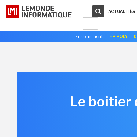
ACTUALITÉS
En ce moment :
HP POLY
C
Le boitier