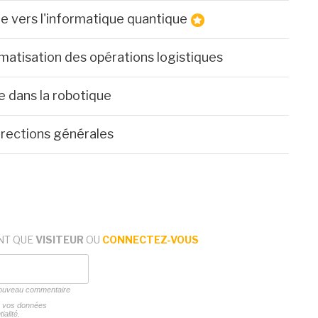
ste vers l'informatique quantique
matisation des opérations logistiques
e dans la robotique
irections générales
NT QUE
VISITEUR
OU
CONNECTEZ-VOUS
 nouveau commentaire
ns vos données
ialité.