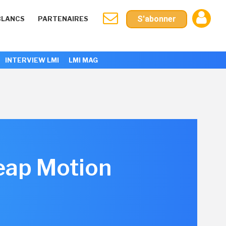
S'abonner
BLANCS
PARTENAIRES
INTERVIEW LMI
LMI MAG
Leap Motion