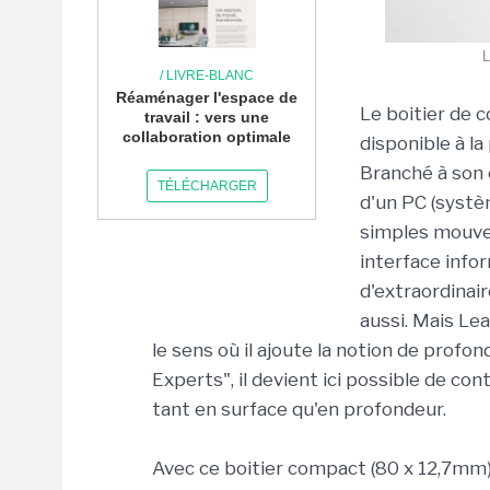
L
/ LIVRE-BLANC
Réaménager l'espace de
Le boitier de 
travail : vers une
collaboration optimale
disponible à l
Branché à son 
TÉLÉCHARGER
d'un PC (systèm
simples mouve
interface infor
d'extraordinaire
aussi. Mais Le
le sens où il ajoute la notion de profo
Experts", il devient ici possible de con
tant en surface qu'en profondeur.
Avec ce boitier compact (80 x 12,7mm) 