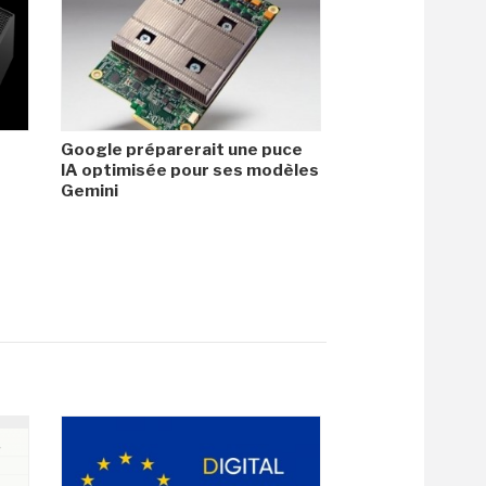
Google préparerait une puce
IA optimisée pour ses modèles
Gemini