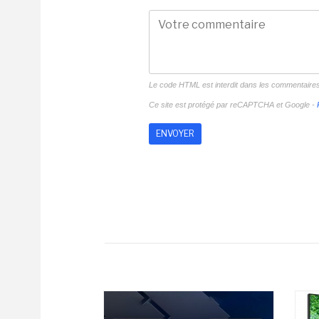
Le code HTML est interdit dans les commentaire
Ce site est protégé par reCAPTCHA et Google -