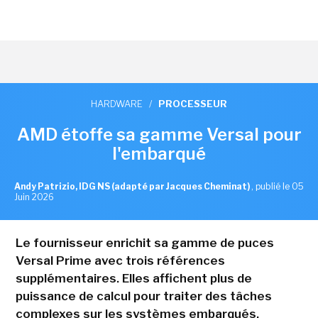
HARDWARE
/
PROCESSEUR
AMD étoffe sa gamme Versal pour
l'embarqué
Andy Patrizio, IDG NS (adapté par Jacques Cheminat)
,
publié le 05
Juin 2026
Le fournisseur enrichit sa gamme de puces
Versal Prime avec trois références
supplémentaires. Elles affichent plus de
puissance de calcul pour traiter des tâches
complexes sur les systèmes embarqués.