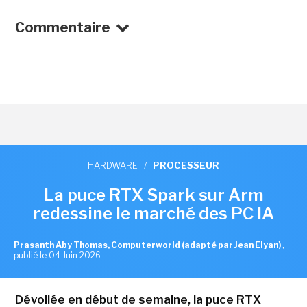
Commentaire
HARDWARE
/
PROCESSEUR
La puce RTX Spark sur Arm
redessine le marché des PC IA
Prasanth Aby Thomas, Computerworld (adapté par Jean Elyan)
,
publié le 04 Juin 2026
Dévoilée en début de semaine, la puce RTX