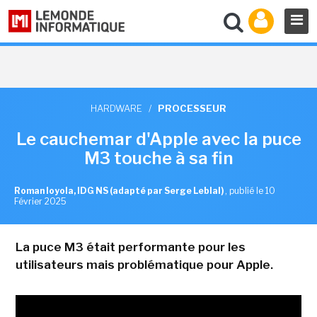
HARDWARE
/
PROCESSEUR
Le cauchemar d'Apple avec la puce
M3 touche à sa fin
Roman loyola, IDG NS (adapté par Serge Leblal)
,
publié le 10
Février 2025
La puce M3 était performante pour les
utilisateurs mais problématique pour Apple.