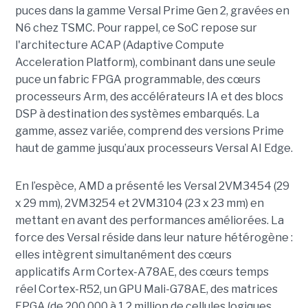
puces dans la gamme Versal Prime Gen 2, gravées en
N6 chez TSMC. Pour rappel, ce SoC repose sur
l'architecture ACAP (Adaptive Compute
Acceleration Platform), combinant dans une seule
puce un fabric FPGA programmable, des cœurs
processeurs Arm, des accélérateurs IA et des blocs
DSP à destination des systèmes embarqués. La
gamme, assez variée, comprend des versions Prime
haut de gamme jusqu’aux processeurs Versal AI Edge.
En l’espèce, AMD a présenté les Versal 2VM3454 (29
x 29 mm), 2VM3254 et 2VM3104 (23 x 23 mm) en
mettant en avant des performances améliorées. La
force des Versal réside dans leur nature hétérogène :
elles intègrent simultanément des cœurs
applicatifs Arm Cortex-A78AE, des cœurs temps
réel Cortex-R52, un GPU Mali-G78AE, des matrices
FPGA (de 200 000 à 1,2 million de cellules logiques