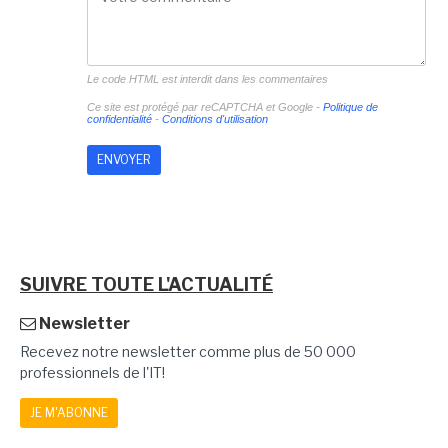
Le code HTML est interdit dans les commentaires
Ce site est protégé par reCAPTCHA et Google -
Politique de
confidentialité
-
Conditions d'utilisation
SUIVRE TOUTE L'ACTUALITÉ
Newsletter
Recevez notre newsletter comme plus de 50 000
professionnels de l'IT!
JE M'ABONNE