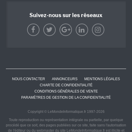
Suivez-nous sur les réseaux
NOUS CONTACTER
ANNONCEURS
MENTIONS LÉGALES
CHARTE DE CONFIDENTIALITÉ
CONDITIONS GÉNÉRALES DE VENTE
PARAMÈTRES DE GESTION DE LA CONFIDENTIALITÉ
Copyright © LeMondeInformatique.fr 1997-2026
Toute reproduction ou représentation intégrale ou partielle, par quelque
procédé que ce soit, des pages publiées sur ce site, faite sans l'autorisation
de l'éditeur ou du webmaster du site LeMondeInformatique.fr est illicite et