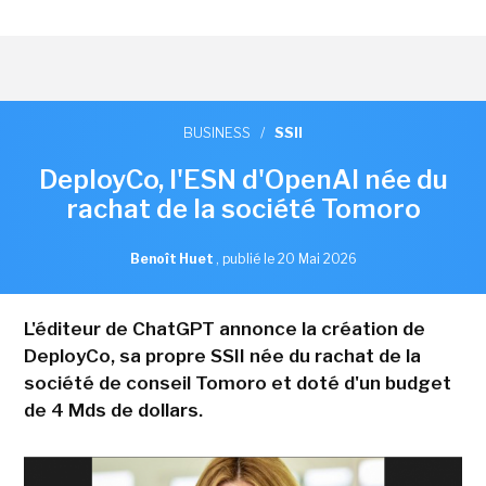
BUSINESS
/
SSII
DeployCo, l'ESN d'OpenAI née du
rachat de la société Tomoro
Benoît Huet
,
publié le 20 Mai 2026
L'éditeur de ChatGPT annonce la création de
DeployCo, sa propre SSII née du rachat de la
société de conseil Tomoro et doté d'un budget
de 4 Mds de dollars.