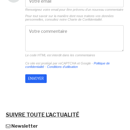
Renseignez votre email pour être prévenu d'un nouveau commentaire
Pour tout savoir sur la manière dont nous traitons vos données
personnelles, consultez notre
Charte de Confidentialité.
Le code HTML est interdit dans les commentaires
Ce site est protégé par reCAPTCHA et Google -
Politique de
confidentialité
-
Conditions d'utilisation
SUIVRE TOUTE L'ACTUALITÉ
Newsletter