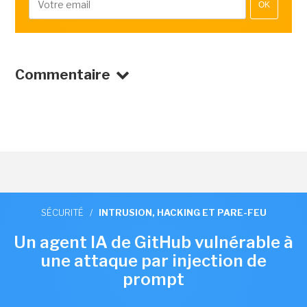
OK
Commentaire
SÉCURITÉ
/
INTRUSION, HACKING ET PARE-FEU
Un agent IA de GitHub vulnérable à
une attaque par injection de
prompt