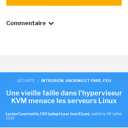
Commentaire
SÉCURITÉ
/
INTRUSION, HACKING ET PARE-FEU
Une vieille faille dans l'hyperviseur
KVM menace les serveurs Linux
Lucian Constantin, CSO (adapté par Jean Elyan)
,
publié le 08 Juillet
2026