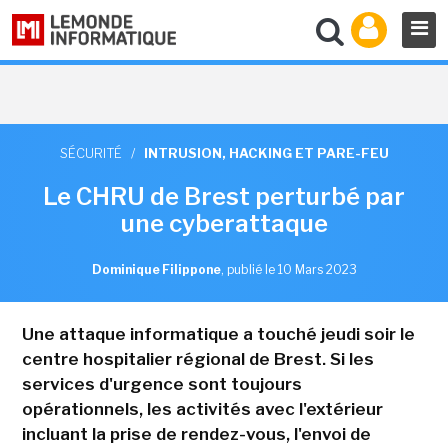
SÉCURITÉ
/
INTRUSION, HACKING ET PARE-FEU
Le CHRU de Brest perturbé par
une cyberattaque
Dominique Filippone
,
publié le 10 Mars 2023
Une attaque informatique a touché jeudi soir le
centre hospitalier régional de Brest. Si les
services d'urgence sont toujours
opérationnels, les activités avec l'extérieur
incluant la prise de rendez-vous, l'envoi de