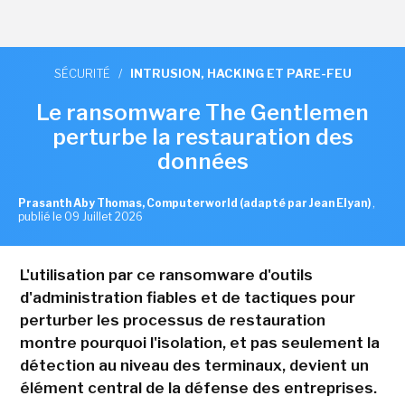
SÉCURITÉ
/
INTRUSION, HACKING ET PARE-FEU
Le ransomware The Gentlemen
perturbe la restauration des
données
Prasanth Aby Thomas, Computerworld (adapté par Jean Elyan)
,
publié le 09 Juillet 2026
L'utilisation par ce ransomware d'outils
d'administration fiables et de tactiques pour
perturber les processus de restauration
montre pourquoi l'isolation, et pas seulement la
détection au niveau des terminaux, devient un
élément central de la défense des entreprises.