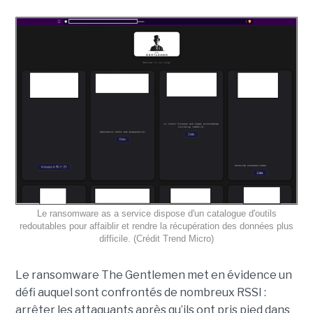
Le ransomware as a service dispose d'un catalogue d'outils
redoutables pour affaiblir et rendre la récupération des données plus
difficile. (Crédit Trend Micro)
Le ransomware The Gentlemen met en évidence un
défi auquel sont confrontés de nombreux RSSI :
arrêter les attaquants après qu’ils ont pris pied dans