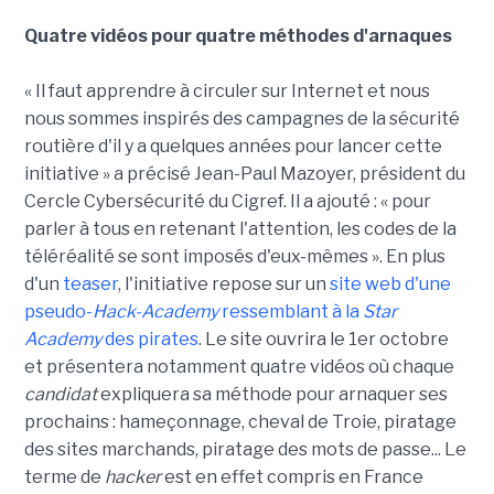
Quatre vidéos pour quatre méthodes d'arnaques
« Il faut apprendre à circuler sur Internet et nous
nous sommes inspirés des campagnes de la sécurité
routière d'il y a quelques années pour lancer cette
initiative » a précisé Jean-Paul Mazoyer, président du
Cercle Cybersécurité du Cigref. Il a ajouté : « pour
parler à tous en retenant l'attention, les codes de la
téléréalité se sont imposés d'eux-mêmes ». En plus
d'un
teaser
, l'initiative repose sur un
site web d'une
pseudo-
Hack-Academy
ressemblant à la
Star
Academy
des pirates
. Le site ouvrira le 1er octobre
et présentera notamment quatre vidéos où chaque
candidat
expliquera sa méthode pour arnaquer ses
prochains : hameçonnage, cheval de Troie, piratage
des sites marchands, piratage des mots de passe... Le
terme de
hacker
est en effet compris en France