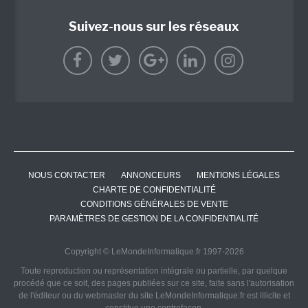
Suivez-nous sur les réseaux
NOUS CONTACTER
ANNONCEURS
MENTIONS LÉGALES
CHARTE DE CONFIDENTIALITÉ
CONDITIONS GÉNÉRALES DE VENTE
PARAMÈTRES DE GESTION DE LA CONFIDENTIALITÉ
Copyright © LeMondeInformatique.fr 1997-2026
Toute reproduction ou représentation intégrale ou partielle, par quelque
procédé que ce soit, des pages publiées sur ce site, faite sans l'autorisation
de l'éditeur ou du webmaster du site LeMondeInformatique.fr est illicite et
constitue une contrefaçon.