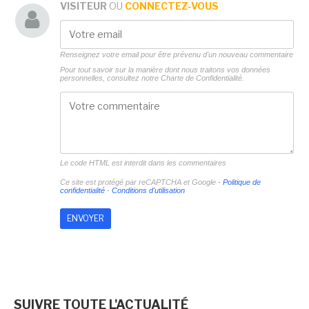
VISITEUR
OU
CONNECTEZ-VOUS
Renseignez votre email pour être prévenu d'un nouveau commentaire
Pour tout savoir sur la manière dont nous traitons vos données
personnelles, consultez notre
Charte de Confidentialité.
Le code HTML est interdit dans les commentaires
Ce site est protégé par reCAPTCHA et Google -
Politique de
confidentialité
-
Conditions d'utilisation
SUIVRE TOUTE L'ACTUALITÉ