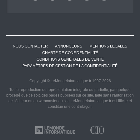
NOUS CONTACTER
ANNONCEURS
MENTIONS LÉGALES
CHARTE DE CONFIDENTIALITÉ
CONDITIONS GÉNÉRALES DE VENTE
PARAMÈTRES DE GESTION DE LA CONFIDENTIALITÉ
Copyright © LeMondeInformatique.fr 1997-2026
Toute reproduction ou représentation intégrale ou partielle, par quelque
procédé que ce soit, des pages publiées sur ce site, faite sans l'autorisation
de l'éditeur ou du webmaster du site LeMondeInformatique.fr est illicite et
constitue une contrefaçon.