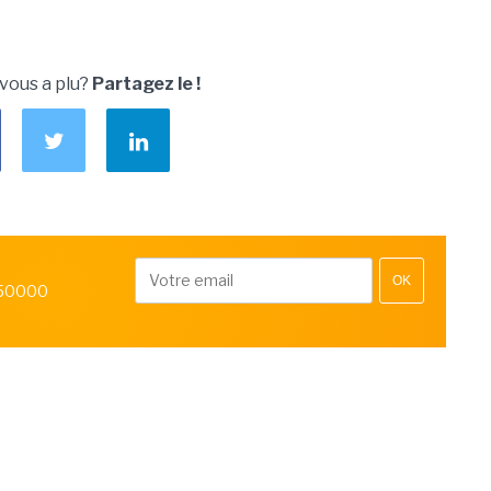
 vous a plu?
Partagez le !
OK
 50000