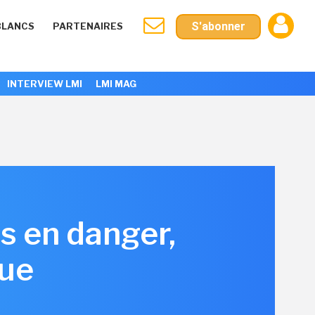
S'abonner
BLANCS
PARTENAIRES
INTERVIEW LMI
LMI MAG
s en danger,
que