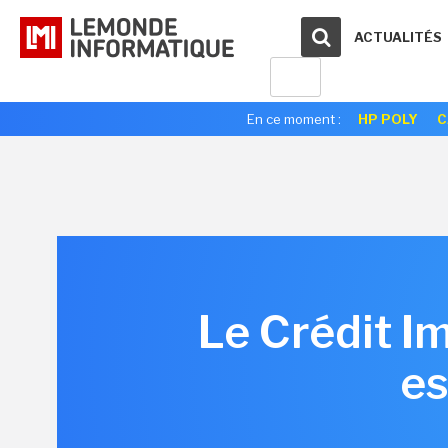
ACTUALITÉS
En ce moment :
HP POLY
C
Le Crédit I
es