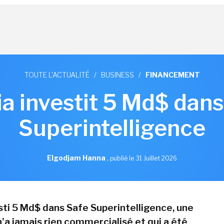
TOUTE L'ACTUALITÉ
/
BUSINESS
/
FINANCEMENT
ia investit 5 Md$ dans
Superintelligence
Elgodjam Hanna
,
publié le 31 Juillet 2026
esti 5 Md$ dans Safe Superintelligence, une
n'a jamais rien commercialisé et qui a été