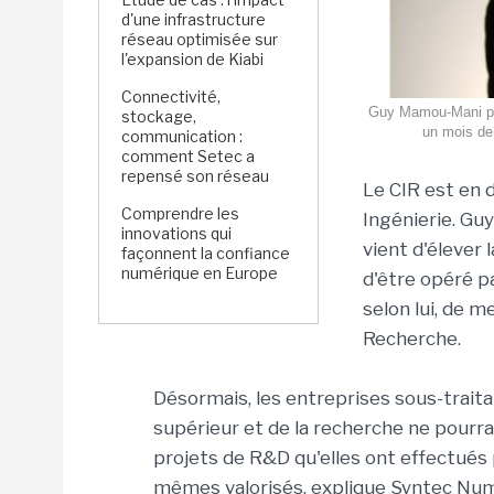
d'une infrastructure
réseau optimisée sur
l'expansion de Kiabi
Connectivité,
Guy Mamou-Mani prot
stockage,
un mois de 
communication :
comment Setec a
repensé son réseau
Le CIR est en
Comprendre les
Ingénierie. G
innovations qui
vient d'élever 
façonnent la confiance
numérique en Europe
d'être opéré pa
selon lui, de m
Recherche.
Désormais, les entreprises sous-trait
supérieur et de la recherche ne pourrai
projets de R&D qu'elles ont effectués p
mêmes valorisés, explique Syntec Numér