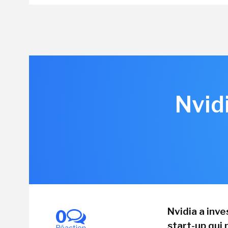
Nvid
Nvidia a inv
0
start-up qui 
Réaction