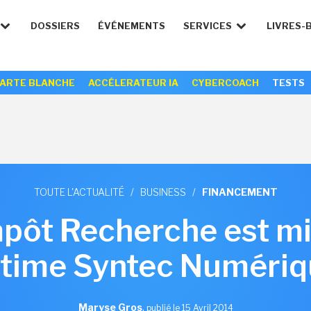
DOSSIERS
ÉVÉNEMENTS
SERVICES
LIVRES-
ARTE BLANCHE
ACCÉLERATEUR IA
CYBERCOACH
TESTS
TOUTE L'ACTUALITÉ
/
BUSINESS
/
FINANCEMENT
mpôt Recherche est mi
time Syntec Numéri
Maryse Gros
,
publié le 15 Avril 2014