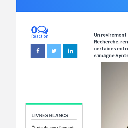
0
Un revirement d
Réaction
Recherche, rem
certaines entr
s'indigne Synt
LIVRES BLANCS
Étude de cas : l'impact