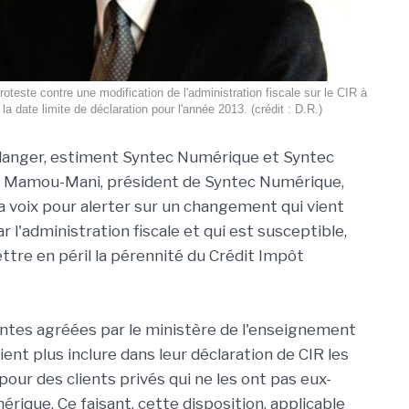
este contre une modification de l'administration fiscale sur le CIR à
la date limite de déclaration pour l'année 2013. (crédit : D.R.)
 danger, estiment Syntec Numérique et Syntec
uy Mamou-Mani, président de Syntec Numérique,
la voix pour alerter sur un changement qui vient
r l'administration fiscale et qui est susceptible,
ettre en péril la pérennité du Crédit Impôt
antes agréées par le ministère de l'enseignement
ent plus inclure dans leur déclaration de CIR les
our des clients privés qui ne les ont pas eux-
ique. Ce faisant, cette disposition, applicable