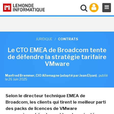
JURIDIQUE
/
CONTRATS
Le CTO EMEA de Broadcom tente
de défendre la stratégie tarifaire
VMware
Manfred Bremmer, CIO Allemagne (adapté par Jean Elyan)
,
publié
le 26 Juin 2025
Selon le directeur technique EMEA de
Broadcom, les clients qui tirent le meilleur parti
des packs de licences de VMware