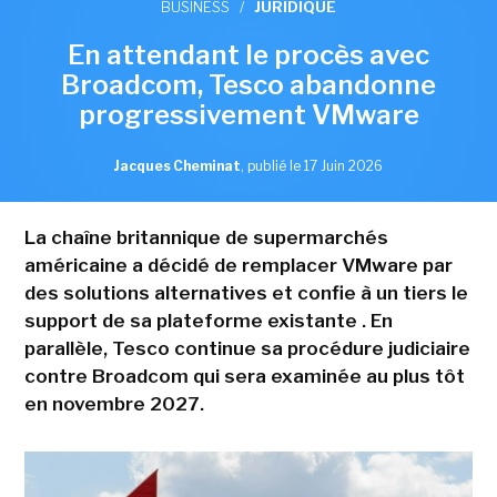
BUSINESS
/
JURIDIQUE
En attendant le procès avec
Broadcom, Tesco abandonne
progressivement VMware
Jacques Cheminat
,
publié le 17 Juin 2026
La chaîne britannique de supermarchés
américaine a décidé de remplacer VMware par
des solutions alternatives et confie à un tiers le
support de sa plateforme existante . En
parallèle, Tesco continue sa procédure judiciaire
contre Broadcom qui sera examinée au plus tôt
en novembre 2027.