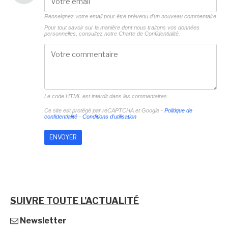
Renseignez votre email pour être prévenu d'un nouveau commentaire
Pour tout savoir sur la manière dont nous traitons vos données
personnelles, consultez notre
Charte de Confidentialité.
Le code HTML est interdit dans les commentaires
Ce site est protégé par reCAPTCHA et Google -
Politique de
confidentialité
-
Conditions d'utilisation
SUIVRE TOUTE L'ACTUALITÉ
Newsletter