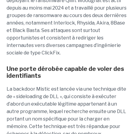
déployant le ransomware Qilin. Woodgnat est actif
depuis au moins mai 2024 et a travaillé pour plusieurs
groupes de ransomware au cours des deux dernières
années, notamment Interlock, Rhysida, Akira, 8Base
et Black Basta. Ses attaques sont surtout
opportunistes et consistent à rediriger les
internautes vers diverses campagnes d’ingénierie
sociale de type ClickFix.
Une porte dérobée capable de voler des
identifiants
La backdoor Mistic est lancée via une technique dite
de « sideloading de DLL », qui consiste à exécuter
d’abord un exécutable légitime appartenant à un
autre programme, lequel recherche ensuite une DLL
portant un nom spécifique pour la charger en
mémoire. Cette technique est très répandue pour
échapper à la détection, car de nombreux