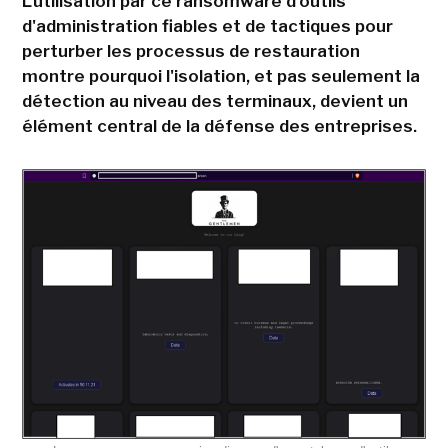
L'utilisation par ce ransomware d'outils
d'administration fiables et de tactiques pour
perturber les processus de restauration
montre pourquoi l'isolation, et pas seulement la
détection au niveau des terminaux, devient un
élément central de la défense des entreprises.