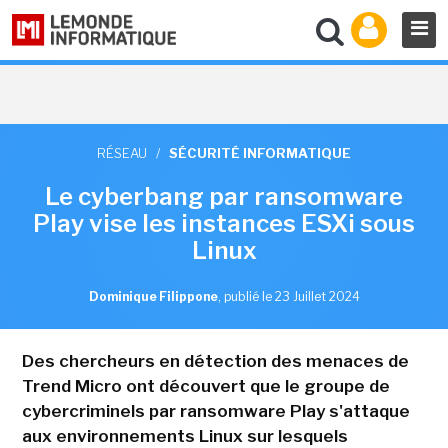
RÉSEAU
/
SÉCURITÉ INFORMATIQUE
Le cyberbang par ransomware
Play vise les instances ESXi sous
Linux
Dominique Filippone
,
publié le 23 Juillet 2024
Des chercheurs en détection des menaces de
Trend Micro ont découvert que le groupe de
cybercriminels par ransomware Play s'attaque
aux environnements Linux sur lesquels