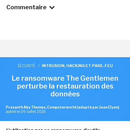
Commentaire
SÉCURITÉ
/
INTRUSION, HACKING ET PARE-FEU
Le ransomware The Gentlemen
perturbe la restauration des
données
Prasanth Aby Thomas, Computerworld (adapté par Jean Elyan)
,
publié le 09 Juillet 2026