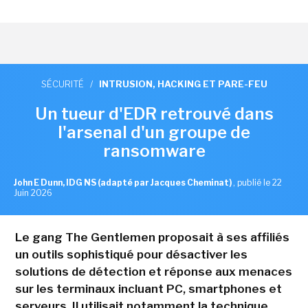
SÉCURITÉ
/
INTRUSION, HACKING ET PARE-FEU
Un tueur d'EDR retrouvé dans
l'arsenal d'un groupe de
ransomware
John E Dunn, IDG NS (adapté par Jacques Cheminat)
,
publié le 22
Juin 2026
Le gang The Gentlemen proposait à ses affiliés
un outils sophistiqué pour désactiver les
solutions de détection et réponse aux menaces
sur les terminaux incluant PC, smartphones et
serveurs. Il utilisait notamment la technique