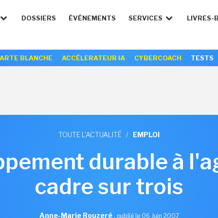
DOSSIERS
ÉVÉNEMENTS
SERVICES
LIVRES-
ARTE BLANCHE
ACCÉLERATEUR IA
CYBERCOACH
TESTS
TOUTE L'ACTUALITÉ
/
EMPLOI
ppement durable à l'a
cadre sur trois
Anne-Marie Rouzeré
,
publié le 06 Juin 2007