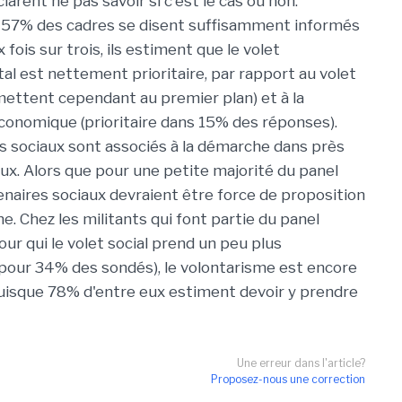
arent ne pas savoir si c'est le cas ou non.
, 57% des cadres se disent suffisamment informés
 fois sur trois, ils estiment que le volet
l est nettement prioritaire, par rapport au volet
 mettent cependant au premier plan) et à la
onomique (prioritaire dans 15% des réponses).
s sociaux sont associés à la démarche dans près
eux. Alors que pour une petite majorité du panel
tenaires sociaux devraient être force de proposition
. Chez les militants qui font partie du panel
our qui le volet social prend un peu plus
pour 34% des sondés), le volontarisme est encore
isque 78% d'entre eux estiment devoir y prendre
Une erreur dans l'article?
Proposez-nous une correction