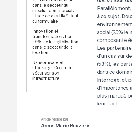
des sondés décl
dans le secteur du
Parallèlement
mobilier commercial :
Étude de cas HMY Haut
à ce sujet. Deux
du formulaire
environnementa
Innovation et
social (23% le
transformation : Les
composante éc
défis de la digitalisation
dans le secteur de la
Les partenaire
location
d'un cas sur d
Ransomware et
(53%), les par
stockage : Comment
dans ce domaine
sécuriser son
infrastructure
interrogé, et p
d'importance (
plus marqué pu
leur part.
Article rédigé par
Anne-Marie Rouzeré