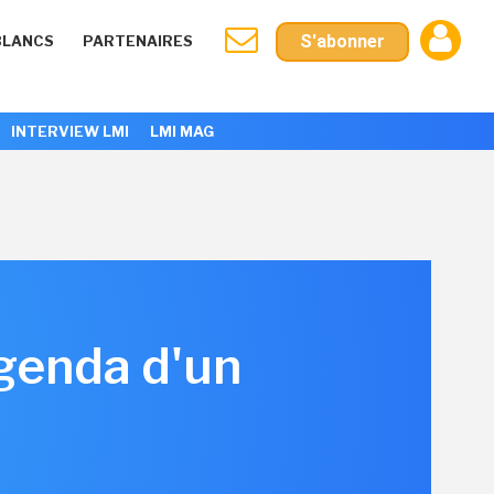
S'abonner
BLANCS
PARTENAIRES
INTERVIEW LMI
LMI MAG
genda d'un