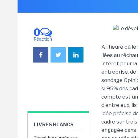
0
Réaction
A l'heure où l
liées au réchau
intérêt pour l
entreprise, de
sondage Opinio
si 95% des cad
compte est un 
d'entre eux, i
idée précise de
cadre sur troi
LIVRES BLANCS
engagée dans 
Transition numérique