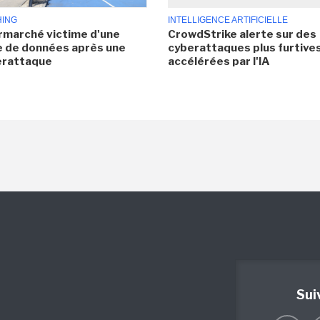
HING
INTELLIGENCE ARTIFICIELLE
rmarché victime d'une
CrowdStrike alerte sur des
e de données après une
cyberattaques plus furtives
erattaque
accélérées par l'IA
Sui