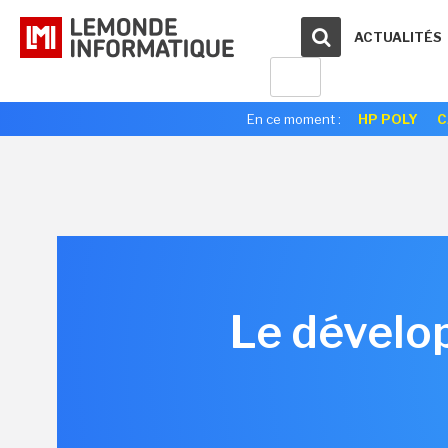
ACTUALITÉS
En ce moment :
HP POLY
C
Le dévelo