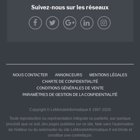
Suivez-nous sur les réseaux
NOUS CONTACTER
ANNONCEURS
MENTIONS LÉGALES
CHARTE DE CONFIDENTIALITÉ
CONDITIONS GÉNÉRALES DE VENTE
PARAMÈTRES DE GESTION DE LA CONFIDENTIALITÉ
Copyright © LeMondeInformatique.fr 1997-2026
Toute reproduction ou représentation intégrale ou partielle, par quelque
procédé que ce soit, des pages publiées sur ce site, faite sans l'autorisation
de l'éditeur ou du webmaster du site LeMondeInformatique.fr est illicite et
constitue une contrefaçon.