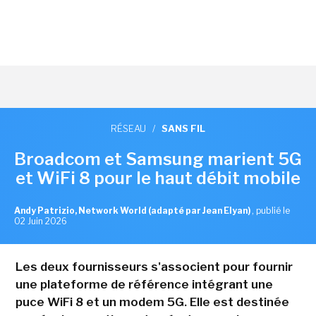
RÉSEAU
/
SANS FIL
Broadcom et Samsung marient 5G
et WiFi 8 pour le haut débit mobile
Andy Patrizio, Network World (adapté par Jean Elyan)
,
publié le
02 Juin 2026
Les deux fournisseurs s'associent pour fournir
une plateforme de référence intégrant une
puce WiFi 8 et un modem 5G. Elle est destinée