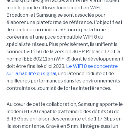
access) qui désigne l’accès à Internet via un réseau
mobile pour le diffuser localement en WiFi,
Broadcom et Samsung se sont associés pour
élaborer une plateforme de référence. L’objectif est
de combiner un modem 5G fourni par la firme
coréenne et une puce compatible WiFi 8 du
spécialiste réseau. Plus précisément, ils unifient la
connectivité 5G de la version 3GPP Release 17 et la
norme IEEE 802.11bn (WiFi 8) dont le développement
doit être finalisé d’ici 2028.
Le WiFi 8 se concentre
sur la fiabilité du signal
, une latence réduite et de
meilleures performances dans les environnements
contraints ou soumis à de fortes interférences.
Au cœur de cette collaboration, Samsung apporte le
modem B1320 capable d’atteindre des débits 5G de
3,43 Gbps en liaison descendante et de 1,17 Gbps en
liaison montante. Gravé en 5 nm, il intègre aussi un