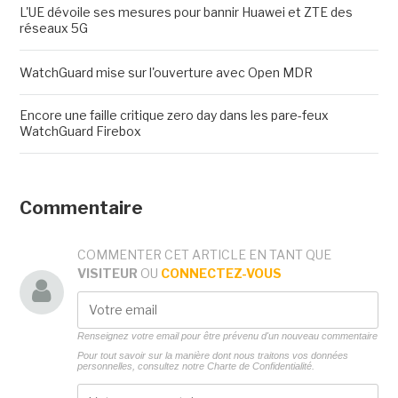
L'UE dévoile ses mesures pour bannir Huawei et ZTE des
réseaux 5G
WatchGuard mise sur l'ouverture avec Open MDR
Encore une faille critique zero day dans les pare-feux
WatchGuard Firebox
Commentaire
COMMENTER CET ARTICLE EN TANT QUE
VISITEUR
OU
CONNECTEZ-VOUS
Renseignez votre email pour être prévenu d'un nouveau commentaire
Pour tout savoir sur la manière dont nous traitons vos données
personnelles, consultez notre
Charte de Confidentialité.