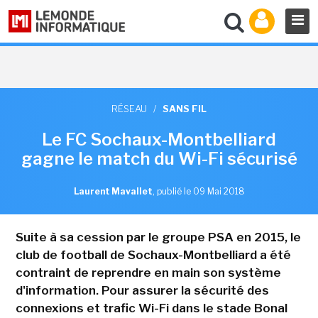
RÉSEAU
/
SANS FIL
Le FC Sochaux-Montbelliard
gagne le match du Wi-Fi sécurisé
Laurent Mavallet
,
publié le 09 Mai 2018
Suite à sa cession par le groupe PSA en 2015, le
club de football de Sochaux-Montbelliard a été
contraint de reprendre en main son système
d'information. Pour assurer la sécurité des
connexions et trafic Wi-Fi dans le stade Bonal