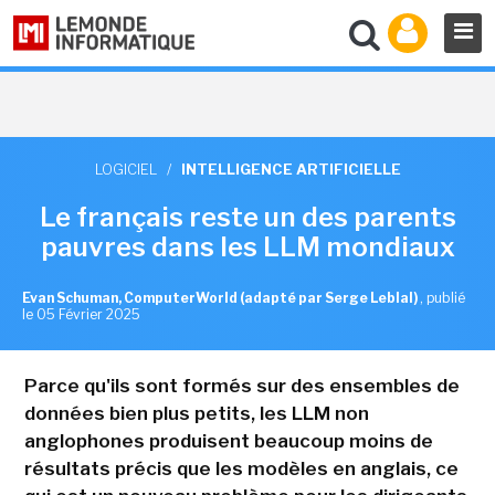
LOGICIEL
/
INTELLIGENCE ARTIFICIELLE
Le français reste un des parents
pauvres dans les LLM mondiaux
Evan Schuman, ComputerWorld (adapté par Serge Leblal)
,
publié
le 05 Février 2025
Parce qu'ils sont formés sur des ensembles de
données bien plus petits, les LLM non
anglophones produisent beaucoup moins de
résultats précis que les modèles en anglais, ce