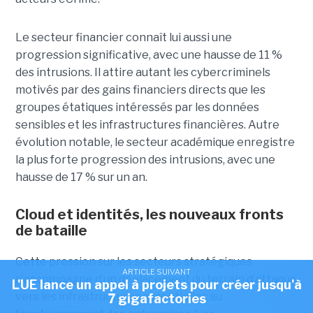
Le secteur financier connaît lui aussi une
progression significative, avec une hausse de 11 %
des intrusions. Il attire autant les cybercriminels
motivés par des gains financiers directs que les
groupes étatiques intéressés par les données
sensibles et les infrastructures financières. Autre
évolution notable, le secteur académique enregistre
la plus forte progression des intrusions, avec une
hausse de 17 % sur un an.
Cloud et identités, les nouveaux fronts
de bataille
Cette pression sur les secteurs stratégiques
ARTICLE SUIVANT
s’accompagne d’un déplacement du terrain d’attaque
L'UE lance un appel à projets pour créer jusqu'à
vers les infrastructures essentielles au
7 gigafactories