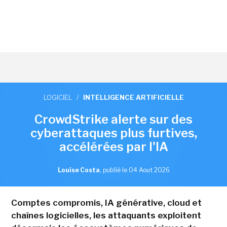
LOGICIEL
/
INTELLIGENCE ARTIFICIELLE
CrowdStrike alerte sur des
cyberattaques plus furtives,
accélérées par l'IA
Louise Costa
,
publié le 04 Aout 2026
Comptes compromis, IA générative, cloud et
chaînes logicielles, les attaquants exploitent