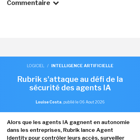
Commentaire
LOGICIEL
/
INTELLIGENCE ARTIFICIELLE
Rubrik s'attaque au défi de la
sécurité des agents IA
Louise Costa
,
publié le 06 Aout 2026
Alors que les agents IA gagnent en autonomie
dans les entreprises, Rubrik lance Agent
Identity pour contrôler leurs accès, surveiller