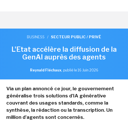
BUSINESS
/
SECTEUR PUBLIC / PRIVÉ
L'Etat accélère la diffusion de la
GenAI auprès des agents
Reynald Fléchaux
,
publié le 16 Juin 2026
Via un plan annoncé ce jour, le gouvernement
généralise trois solutions d'IA générative
couvrant des usages standards, comme la
synthèse, la rédaction ou la transcription. Un
million d'agents sont concernés.