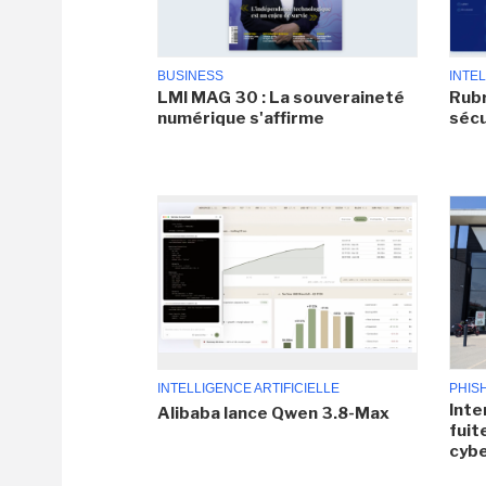
BUSINESS
INTEL
LMI MAG 30 : La souveraineté
Rubr
numérique s'affirme
sécu
INTELLIGENCE ARTIFICIELLE
PHIS
Inte
Alibaba lance Qwen 3.8-Max
fuit
cyb