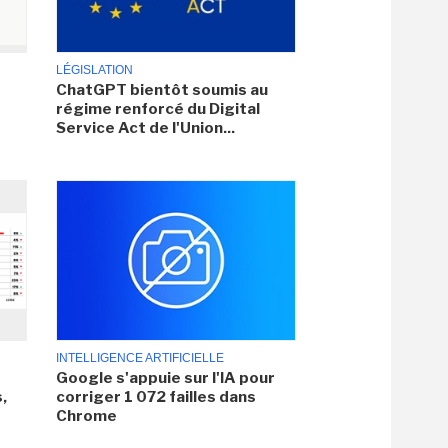
LÉGISLATION
ChatGPT bientôt soumis au
régime renforcé du Digital
Service Act de l'Union...
INTELLIGENCE ARTIFICIELLE
Google s'appuie sur l'IA pour
,
corriger 1 072 failles dans
Chrome