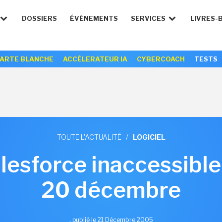
DOSSIERS
ÉVÉNEMENTS
SERVICES
LIVRES-
ARTE BLANCHE
ACCÉLERATEUR IA
CYBERCOACH
TESTS
TOUTE L'ACTUALITÉ
/
LOGICIEL
esforce inaccessible
20 décembre
,
publié le 21 Décembre 2005