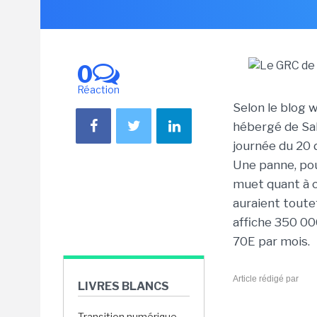
0
Réaction
Selon le blog 
hébergé de Sal
journée du 20 
Une panne, pour
muet quant à c
auraient toute
affiche 350 00
70E par mois.
Article rédigé par
LIVRES BLANCS
Transition numérique