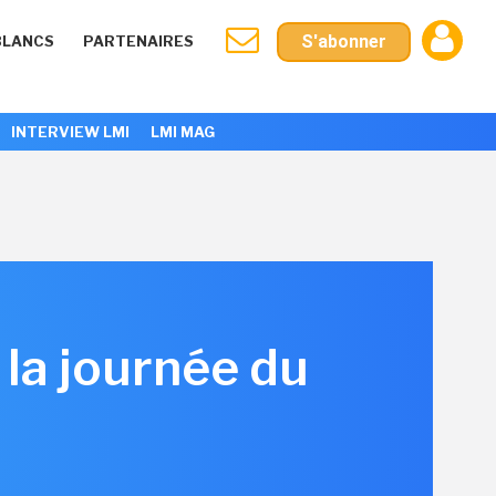
S'abonner
BLANCS
PARTENAIRES
INTERVIEW LMI
LMI MAG
 la journée du