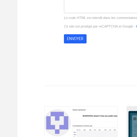
Le code HTML est interdit dans les commentaire
Ce site est protégé par reCAPTCHA et Google -