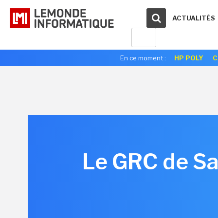
ACTUALITÉS
En ce moment :
HP POLY
C
Le GRC de Sal