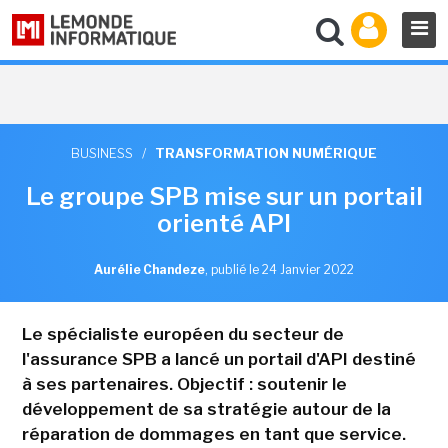
BUSINESS
/
TRANSFORMATION NUMÉRIQUE
Le groupe SPB mise sur un portail
orienté API
Aurélie Chandeze
,
publié le 24 Janvier 2022
Le spécialiste européen du secteur de
l'assurance SPB a lancé un portail d'API destiné
à ses partenaires. Objectif : soutenir le
développement de sa stratégie autour de la
réparation de dommages en tant que service.