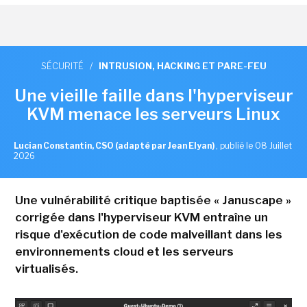
SÉCURITÉ
/
INTRUSION, HACKING ET PARE-FEU
Une vieille faille dans l'hyperviseur
KVM menace les serveurs Linux
Lucian Constantin, CSO (adapté par Jean Elyan)
,
publié le 08 Juillet
2026
Une vulnérabilité critique baptisée « Januscape »
corrigée dans l'hyperviseur KVM entraîne un
risque d'exécution de code malveillant dans les
environnements cloud et les serveurs
virtualisés.