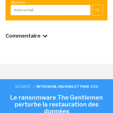
abonnés
OK
Commentaire
SÉCURITÉ
/
INTRUSION, HACKING ET PARE-FEU
Le ransomware The Gentlemen
perturbe la restauration des
données