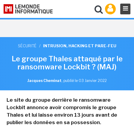
SÉCURITÉ
/
INTRUSION, HACKING ET PARE-FEU
Le groupe Thales attaqué par le
ransomware Lockbit ? (MAJ)
Jacques Cheminat
,
publié le 03 Janvier 2022
Le site du groupe derrière le ransomware
Lockbit annonce avoir compromis le groupe
Thales et lui laisse environ 13 jours avant de
publier les données en sa possession.