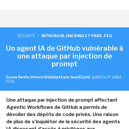
SÉCURITÉ
/
INTRUSION, HACKING ET PARE-FEU
Un agent IA de GitHub vulnérable à
une attaque par injection de
prompt
Gyana Swain, Infoworld (adapté par Jean Elyan)
,
publié le 10 Juillet
2026
Une attaque par injection de prompt affectant
Agentic Workflows de GitHub a permis de
dévoiler des dépôts de code privés. Une raison
de plus de s'inquiéter de la sécurité des agents
IA disposant d'accès à privilèges aux