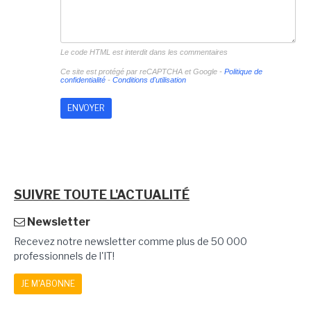
Le code HTML est interdit dans les commentaires
Ce site est protégé par reCAPTCHA et Google -
Politique de
confidentialité
-
Conditions d'utilisation
SUIVRE TOUTE L'ACTUALITÉ
Newsletter
Recevez notre newsletter comme plus de 50 000
professionnels de l'IT!
JE M'ABONNE