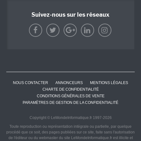
Suivez-nous sur les réseaux
NOUS CONTACTER
ANNONCEURS
MENTIONS LÉGALES
CHARTE DE CONFIDENTIALITÉ
CONDITIONS GÉNÉRALES DE VENTE
PARAMÈTRES DE GESTION DE LA CONFIDENTIALITÉ
Copyright © LeMondeInformatique.fr 1997-2026
Toute reproduction ou représentation intégrale ou partielle, par quelque
procédé que ce soit, des pages publiées sur ce site, faite sans l'autorisation
de l'éditeur ou du webmaster du site LeMondeInformatique.fr est illicite et